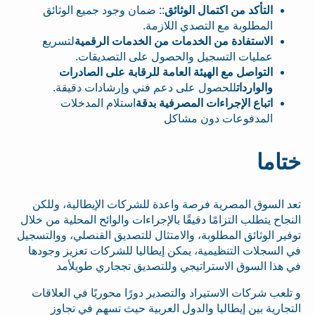
التأكد من اكتمال الوثائق
:: ضمان وجود جميع الوثائق
المطلوبة مع التصدي اللازمة.
الاستفادة من الخدمات من الخدمات الرقمية
لتسريع
عمليات التسجيل والحصول على التصديقات.
التواصل مع الهيئة العامة للرقابة على الصادرات
والواردات
للحصول على دعم فني وإرشادات دقيقة.
اتباع الإجراءات المصرفية بدقة
استلام المدخلات
المدفوعات دون مشاكل
ختاما
تعد السوق المصرية فرصة واعدة للشركات الإيطالية، وللكن
النجاح يتطلب التزامًا دقيقًا بالإجراءات والوائح المحلية من خلال
توفير الوثائق المطلوبة، والامتثال للتصديق القنصلي، ووالتسجيل
في السجلات التنظيمية، يمكن إيطاليا للشركات تعزيز وجودها
في هذا السوق الاستراتيجي وللتصديق تججاري طويلأمد
و تلعب شركات الاستيراد والتصدير دورًا محوريًا في العلاقات
التجارية بين إيطاليا والدول العربية حيث تسهم في تجاوز