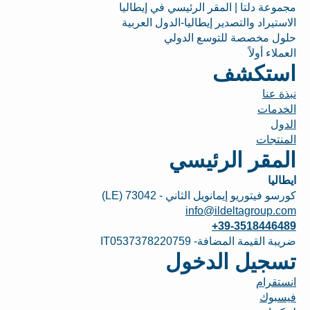
مجموعة دلتا | المقر الرئيسي في إيطاليا
الاستيراد والتصدير إيطاليا-الدول العربية
حلول مخصصة للتوسع الدولي
العملاء أولاً
استكشف
نبذة عنا
الخدمات
الدول
المنتجات
المقر الرئيسي
ايطاليا
كورسو فيتوريو إيمانويل الثاني - 73042 (LE)
info@ildeltagroup.com
+39-3518446489
ضريبة القيمة المضافة- IT0537378220759
تسجيل الدخول
انستقرام
فيسبوك