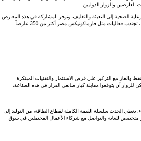
العارضين والزوار الدوليين.
رعاية الصحية إلى التعبئة والتغليف. وتوفر المشاركة في هذه المعارض
فرصة فريدة للتواصل مع صانعي القرار واستكشاف الشراكات التجارية واختبار المنتجات الجديدة في سوق سريع النمو. ووفقاً للبيانات المتاحة، تجتذب فعاليات مثل فارماكونيكس مصر أكثر من 350 عارضاً
ط والغاز مع التركيز على فرص الاستثمار والتقنيات المبتكرة
ا القطاع. يمكن للزوار أن يتوقعوا مقابلة كبار صانعي القرار في هذه الصناعة،
. يغطي الحدث سلسلة القيمة الكاملة لقطاع الطاقة، من التوليد إلى
ور متخصص للغاية والتواصل مع شركاء الأعمال المحتملين في سوق