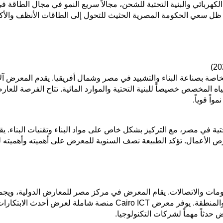
 Electrify، المخصص خصيصاً للتنقل الكهربائي والبنية التحتية للشحن، مجالاً سريع ال
 ظل سعي الحكومة المصرية الحثيث للتحول إلى الطاقات الأنظف والأكث
اصة بصناعة البناء والتشييد في مصر وشمال أفريقيا. يقدم المعرض آلات ال
اه المخصص خصيصاً للبنية التحتية والموارد المائية. تتاح الفرصة للعار
ً قوياً.
ة في مصر، مع التركيز بشكل خاص على مواد البناء وتقنيات البناء. ي
رص الأعمال. تؤكد الطبيعة نصف السنوية للمعرض على أهميته وأهميته ل
ومات والاتصالات. يقام المعرض في مركز مصر للمعارض الدولية، ويجم
والاتصالات والتكنولوجيا، ويستقطب المتخصصين من جميع أنحاء البلاد والم
حدثاً مهماً لشركات التكنولوجيا.