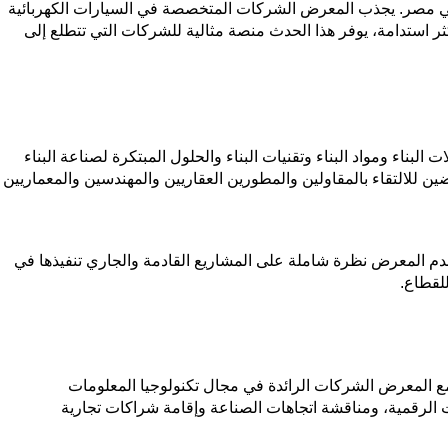
نمو في مجال الطاقة في مصر. يجذب المعرض الشركات المتخصصة في السيارات الكهربائية
ر استدامة، يوفر هذا الحدث منصة مثالية للشركات التي تتطلع إلى
بناء ومواد البناء وتقنيات البناء والحلول المبتكرة لصناعة البناء
ضين للالتقاء بالمقاولين والمطورين العقاريين والمهندسين والمعماريين
قدم المعرض نظرة شاملة على المشاريع القادمة والجاري تنفيذها في
لقطاع.
ع المعرض الشركات الرائدة في مجال تكنولوجيا المعلومات
نطقة. يوفر معرض Cairo ICT منصة شاملة لعرض أحدث الابتكارات الرقمية، ومناقشة اتجاهات الصناعة وإقامة شراكات تجارية