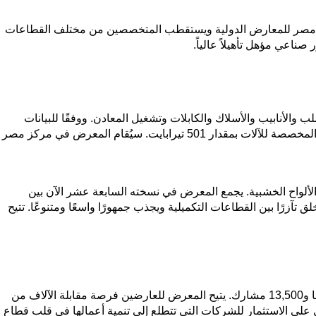
في مركز مصر للمعارض الدولية ويستقطب المتخصصين من مختلف القطاعات
لأنابيب والأسلاك والكابلات وتشغيل المعادن. ووفقًا للبيانات
المتاحة، ستجذب دورة 2025 أكثر من 370 عارضًا و14,000 زائر، مما يضاعف عدد العارضين مقارنة بالدورات السابقة ويزيد مساحة المعرض المخصصة للآلات بمقدار 501 تيرابايت. سيُقام المعرض في مركز مصر
رقية والألواح الخشبية. يجمع المعرض في نسخته السابعة عشر الآن بين
والمتخصصين في الصناعة من العديد من البلدان. يقام المعرض بالتزامن مع معرضي Tissue-ME و Print 2 Pack، مما يخلق تآزرًا بين القطاعات التكميلية ويجذب جمهورًا واسعًا ومتنوعًا. تتيح
يُعد فارماكونيكس مصر أكبر معرض ومؤتمر صيدلاني في أفريقيا وأكثرها تأثيرًا. وفقًا للبيانات المتاحة، ستجذب دورة 2025 أكثر من 350 عارضًا و13,500 مشارك. يتيح المعرض للعارضين فرصة مقابلة الآلاف من
 على الاستثمار للشركات التي تتطلع إلى تنمية أعمالها في قلب قطاع