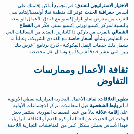
الاختيار الاستراتيجي للفندق:
قم بتجميع أماكن إقامتك على
أساس
جغرافية الحدث
. توفر لك منطقة فيلا أوليمبيا/إيتايم بيبي
القرب من معرض ساو باولو إكسبو مع فنادق الأعمال الواسعة.
بالنسبة لمركز إكسبو نورتي إكسبو سنتر، فكّر في
القطاع
الشمالي
بالقرب من باركي دا كانتاريرا. العديد من الفعاليات التي
تم التفاوض بشأنها
أسعار خاصة
مع الفنادق الشريكة، وغالباً ما
يشمل ذلك خدمات النقل المكوكية - يُدرج برنامج "عرض بنك
بيبو" اثني عشر فندقاً شريكاً مع وسائل نقل مخصصة.
ثقافة الأعمال وممارسات
التفاوض
تطوير العلاقات:
ثقافة الأعمال التجارية البرازيلية تعطي الأولوية
لـ
الروابط الشخصية
قبل المعاملات. تركز الاجتماعات الأولية
على
إقامة علاقة
بدلاً من عقد الصفقات الفورية. استثمر بعض
الوقت في الحديث عن العائلة أو كرة القدم أو الثقافة البرازيلية -
فهذا الأساس يحسّن بشكل كبير من المناقشات التجارية اللاحقة.