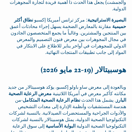
والجمشت) يجعل هذا الحدث ذا أهمية فريدة لتجارة المجوهرات
الدولية.
البصيرة الاستراتيجية:
مركز ترانس أميريكا إكسبو
نطاق أكثر
حميمية
مقارنة بالمعارض الضخمة يسهل إجراء محادثات أعمق
بين المنتجين والمشترين. وغالباً ما يجمع المتخصصون الجادون
في مجال المجوهرات بين معرض فنون التصميم والمعرض
الدولي للمجوهرات في أواخر يناير للاطلاع على الابتكار في
المواد إلى جانب تطبيقات المنتجات النهائية.
هوسبيتالار (19-22 مايو 2026)
وبالعودة إلى معرض ساو باولو إكسبو، يؤكد هوسبيتالار من جديد
مكانته كأكبر معرض في أمريكا اللاتينية
معرض الرعاية الصحية
البارز
. يشمل هذا الحدث
نظام الرعاية الصحية المتكامل
-من
هندسة المستشفيات وأنظمة الإدارة إلى معدات التشخيص
والأدوات الجراحية والمستحضرات الصيدلانية. بالنسبة لشركات
التكنولوجيا الصحية الدولية، يمثل هوسبيتالار بالنسبة لشركات
التكنولوجيا الصحية الدولية
البوابة الأساسية
إلى سوق الرعاية