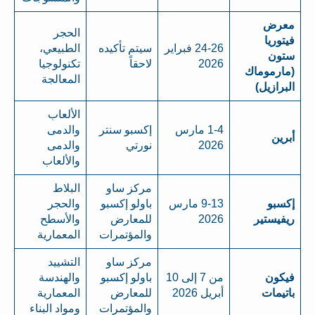
معرض
الحجر
فيتوريا
24-26 فبراير
سيتم تأكيده
الطبيعي،
ستون
2026
لاحقاً
تكنولوجيا
(مارموماك
المعالجة
البرازيل)
الألعاب
1-4 مارس
إكسبو سنتر
والدمى
أبرين
2026
نورتي
والدمى
والألعاب
مركز ساو
البلاط
إكسبو
9-13 مارس
باولو إكسبو
والحجر
ريفيستير
2026
للمعارض
والأسطح
والمؤتمرات
المعمارية
مركز ساو
التشييد
فيكون
من 7 إلى 10
باولو إكسبو
والهندسة
باتيمات
أبريل 2026
للمعارض
المعمارية
والمؤتمرات
ومواد البناء