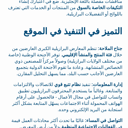
مناقشات مفصلة باللغة الإنجليزية. ضع في اعتبارك إنشاء
التكيفات الخاصة بالسوق
من المنتجات أو الخدمات التي تعترف
باللوائح أو التفضيلات البرازيلية.
التميز في التنفيذ في الموقع
جناح الملاحة:
تنظم المعارض البرازيلية الكبرى العارضين من
خلال
فئة المنتج والمنشأ الإقليمي
. توفر الأجنحة الوطنية (خاصة
من مختلف الولايات البرازيلية) وصولاً مركزاً للمصنعين ذوي
الخصائص المتشابهة. وعادة ما تقوم الأجنحة الدولية بتجميع
العارضين الأجانب حسب البلد، مما يسهل التحليل المقارن.
إدارة المعلومات:
تنفيذ
نظام تتبع قوي
للاتصالات والالتزامات
والمتابعة. وغالباً ما يستخدم المحترفون البرازيليون تطبيق
واتساب للتواصل في مجال الأعمال - فالحصول على أرقام
الهواتف المحمولة أثناء الاجتماعات يسهّل المتابعة بشكل أكثر
استجابة من البريد الإلكتروني وحده.
التواصل في المساء:
غالبًا ما تحدث أكثر محادثات العمل قيمة
في
الفعاليات الاجتماعية المنظمة
بدلاً من أرض المعرض.