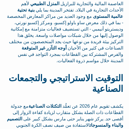
العاصمة المالية والتجارية للبرازيل
المنزل الطبيعي
لأهم
الأحداث التجارية في البلاد. تفتخر المدينة بما يلي
بنية تحتية
عالمية المستوى
مع وجود العديد من مراكز المعارض المخصصة
- بما في ذلك معرض ساو باولو إكسبو، ومركز إكسبو نورتي،
وديستريتو أنيمبي - التي تستضيف فعاليات متزامنة مع إمكانية
الوصول إليها من خلال شبكات مواصلات واسعة. يخلق هذا
التركيز بيئة فريدة من نوعها حيث يجد المتخصصون من مختلف
الصناعات في كثير من الأحيان
أوجه التآزر غير المتوقعة
والفرص المشتركة بين القطاعات بمجرد التواجد في نفس
المدينة خلال مواسم ذروة الفعاليات.
التوقيت الاستراتيجي والتجمعات
الصناعية
يكشف تقويم عام 2026 عن تعمُّد
التكتلات الصناعية
مع جدولة
القطاعات ذات الصلة بشكل متقارب لزيادة كفاءة الزوار إلى
أقصى حد. يركز شهر يناير حتى مارس بشكل كبير على
التصميم
والبناء والمنسوجات
الاستفادة من صيف نصف الكرة الجنوبي