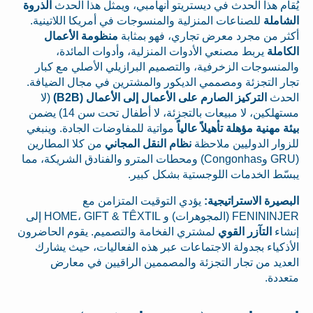
يُقام هذا الحدث في ديستريتو أنهامبي، ويمثل هذا الحدث
الذروة
الشاملة
للصناعات المنزلية والمنسوجات في أمريكا اللاتينية.
أكثر من مجرد معرض تجاري، فهو بمثابة
منظومة الأعمال
الكاملة
يربط مصنعي الأدوات المنزلية، وأدوات المائدة،
والمنسوجات الزخرفية، والتصميم البرازيلي الأصلي مع كبار
تجار التجزئة ومصممي الديكور والمشترين في مجال الضيافة.
الحدث
التركيز الصارم على الأعمال إلى الأعمال (B2B)
(لا
مستهلكين، لا مبيعات بالتجزئة، لا أطفال تحت سن 14) يضمن
بيئة مهنية مؤهلة تأهيلاً عالياً
مواتية للمفاوضات الجادة. وينبغي
للزوار الدوليين ملاحظة
نظام النقل المجاني
من كلا المطارين
(GRU وCongonhas) ومحطات المترو والفنادق الشريكة، مما
يبسّط الخدمات اللوجستية بشكل كبير.
البصيرة الاستراتيجية:
يؤدي التوقيت المتزامن مع
FENININJER (المجوهرات) و HOME، GIFT & TÊXTIL إلى
إنشاء
التآزر القوي
لمشتري الفخامة والتصميم. يقوم الحاضرون
الأذكياء بجدولة الاجتماعات عبر هذه الفعاليات، حيث يشارك
العديد من تجار التجزئة والمصممين الراقيين في معارض
متعددة.