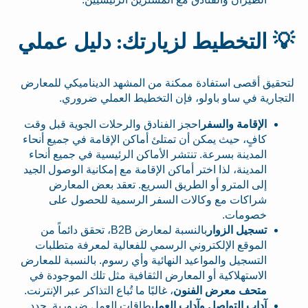
💡 التخطيط لزيارتك: دليل عملي
لتحقيق أقصى استفادة ممكنة من المشهد الديناميكي للمعارض
التجارية في ساو باولو، فإن التخطيط العملي ضروري.
الإقامة والسفر
احجز الفنادق والرحلات الجوية قبل وقت
كافٍ، حيث يمكن أن تمتلئ أماكن الإقامة في جميع أنحاء
المدينة بسرعة. تنتشر الأماكن الرئيسية في جميع أنحاء
المدينة، لذا اختر أماكن الإقامة مع إمكانية الوصول الجيد
إلى المترو أو الطريق السريع. تعقد بعض المعارض
شراكات مع وكالات السفر الرسمية للحصول على
خصومات.
تسجيل الزوار
بالنسبة لمعارض B2B، تحقق دائماً من
الموقع الإلكتروني الرسمي للفعالية لمعرفة متطلبات
التسجيل والمواعيد النهائية وأي رسوم. بالنسبة للمعارض
الاستهلاكية أو المعارض الثقافية مثل تلك الموجودة في
متحف معرض الفنون
، غالبًا ما تُباع التذاكر عبر الإنترنت.
آداب التواصل وآداب العمل
بطاقات العمل ضرورية. حدد