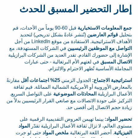
إطار التحضير المسبق للحدث
جمع المعلومات الاستخبارية
قبل 60-90 يوماً من الأحداث، قم
بتحليل
قوائم العارضين
(تُنشر عادةً بشكل تدريجي) لتحديد
الأهداف الاستراتيجية. الاستفادة من موقع LinkedIn من أجل
التواصل مع الموظفين الرئيسيين
في الشركات المستهدفة، مع
الإشارة إلى حضورك القادم. تقدر العديد من الشركات البرازيلية
الاتصال المسبق
في لغتهم الأم البرتغالية - حتى عبارات
المجاملة الأساسية تُظهر الاحترام والالتزام.
استراتيجية الاجتماع:
الجدول الزمني
25% اجتماعات أقل
مقارنةً
بالمعارض الأوروبية أو الأمريكية الشمالية المماثلة. قيم ثقافة
الأعمال البرازيلية
المحادثات الموضوعية
على التواصل السريع.
التركيز على جودة الاتصالات مع صانعي القرار الرئيسيين بدلاً من
زيادة حجم الاتصال إلى أقصى حد.
تحضير المواد:
بينما تهيمن العروض التقديمية الرقمية على
مستوى العالم، لا تزال ثقافة الأعمال البرازيلية تقدّر
المواد
الفيزيائية
. أحضر اللغة البرتغالية
ملخص المواد
حتى لو جرت