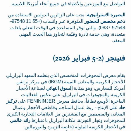
للتواصل مع الموزعين والأطباء في جميع أنحاء أمريكا اللاتينية.
البصيرة الاستراتيجية:
يجب على الزائرين الدوليين الاستفادة من
دعم مخصص للحضور
المتوفرة عبر واتساب (+55 11 97548-
97548-0837)، والتي توفر المساعدة في الوقت الفعلي بلغات
متعددة، وهي خدمة نادرة وقيّمة لتجاوز هذا الحدث المهني
المعقد.
فنينجر (2-5 فبراير 2026)
يقام معرض المجوهرات المتخصص الذي ينظمه المعهد البرازيلي
للأحجار الكريمة والمعادن الثمينة (IBGM) في مركز ترانس
أمريكا للمعارض، وهو بمثابة
السوق النهائي
لصناعة الأحجار
الكريمة والمجوهرات في البرازيل. على عكس الفعاليات
الفاخرة الأوسع نطاقاً، يحافظ معرض FENININJER على
تركيز
حاد
على الإنتاج - ربط عمال المناجم وقاطعي الأحجار وعمال
المعادن والمصممين مع المشترين من العلامات التجارية الكبرى
للمجوهرات وتجار التجزئة. مكانة البرازيل باعتبارها
رائد عالمي
في الأحجار الكريمة الملونة (خاصة الزمرد والتورمالين