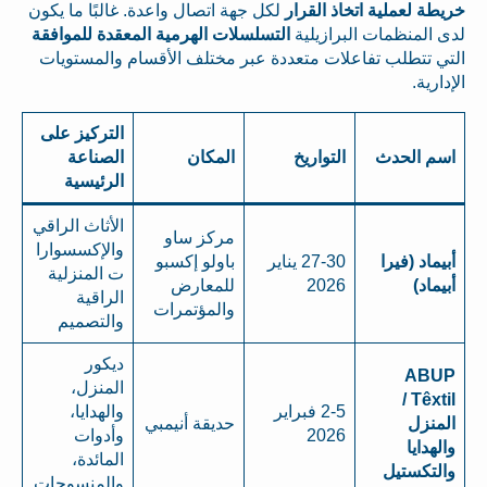
خريطة لعملية اتخاذ القرار
لكل جهة اتصال واعدة. غالبًا ما يكون
لدى المنظمات البرازيلية
التسلسلات الهرمية المعقدة للموافقة
التي تتطلب تفاعلات متعددة عبر مختلف الأقسام والمستويات
الإدارية.
التركيز على
اسم الحدث
التواريخ
المكان
الصناعة
الرئيسية
الأثاث الراقي
مركز ساو
والإكسسوارا
أبيماد (فيرا
27-30 يناير
باولو إكسبو
ت المنزلية
أبيماد)
2026
للمعارض
الراقية
والمؤتمرات
والتصميم
ديكور
ABUP
المنزل،
Têxtil /
2-5 فبراير
والهدايا،
المنزل
حديقة أنيمبي
2026
وأدوات
والهدايا
المائدة،
والتكستيل
والمنسوجات