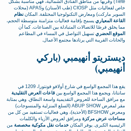
Tietê) وقربها من مناطق الفنادق الشمالية، فهي مناسبة بشكل
خاص لفعاليات مثل CIOSP (طب الأسنان) وAPAS (محلات
السوبر ماركت) ومعارض التكنولوجيا المختلفة. المكان
نظام
القاعة المعياري
يسمح بإقامة فعاليات متزامنة متوسطة الحجم،
مما يخلق فرصًا للاتصالات المتبادلة بين الصناعات. كما أن
الموقع الحضري
تسهيل التواصل في المساء في المطاعم
والحانات القريبة التي يرتادها مجتمع الأعمال.
ديستريتو أنهيمبي (باركي
أنهيمبي)
يقع هذا المجمع الواسع في شارع أولافو فونتورا، 1209 في
سانتانا، ويجمع هذا المجمع الواسع بين
قاعات العرض التقليدية
مع مرافق الساحة للعروض التقديمية واسعة النطاق. وهي بمثابة
مقر لمعرض ABUP SHOW (السلع المنزلية والمنسوجات)
ومعرض BFSHOW (الأحذية)، وهي فعاليات تستفيد من كل من
مساحات عرض مركزة
ومرافق لعروض الأزياء والكلمات
الرئيسية الكبرى. يوفر المكان
خدمات نقل مكوكية مخصصة
من