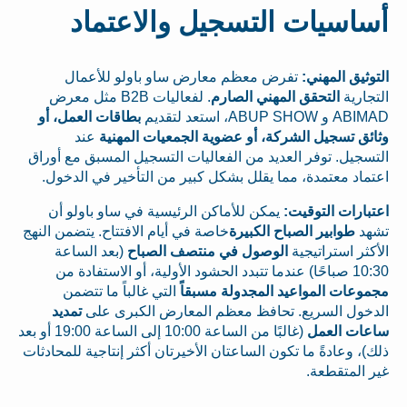
أساسيات التسجيل والاعتماد
التوثيق المهني:
تفرض معظم معارض ساو باولو للأعمال
التجارية
التحقق المهني الصارم
. لفعاليات B2B مثل معرض
ABIMAD و ABUP SHOW، استعد لتقديم
بطاقات العمل، أو
وثائق تسجيل الشركة، أو عضوية الجمعيات المهنية
عند
التسجيل. توفر العديد من الفعاليات التسجيل المسبق مع أوراق
اعتماد معتمدة، مما يقلل بشكل كبير من التأخير في الدخول.
اعتبارات التوقيت:
يمكن للأماكن الرئيسية في ساو باولو أن
تشهد
طوابير الصباح الكبيرة
خاصة في أيام الافتتاح. يتضمن النهج
الأكثر استراتيجية
الوصول في منتصف الصباح
(بعد الساعة
10:30 صباحًا) عندما تتبدد الحشود الأولية، أو الاستفادة من
مجموعات المواعيد المجدولة مسبقاً
التي غالباً ما تتضمن
الدخول السريع. تحافظ معظم المعارض الكبرى على
تمديد
ساعات العمل
(غالبًا من الساعة 10:00 إلى الساعة 19:00 أو بعد
ذلك)، وعادةً ما تكون الساعتان الأخيرتان أكثر إنتاجية للمحادثات
غير المتقطعة.