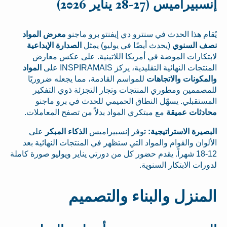
إنسبيراميس (27-28 يناير 2026)
يُقام هذا الحدث في سنترو دي إيفنتو برو ماجنو
معرض المواد
نصف السنوي
(يحدث أيضًا في يوليو) يمثل
الصدارة الإبداعية
لابتكارات الموضة في أمريكا اللاتينية. على عكس معارض
المنتجات النهائية التقليدية، يركز INSPIRAMAIS على
المواد
والمكونات والاتجاهات
للمواسم القادمة، مما يجعله ضروريًا
للمصممين ومطوري المنتجات وتجار التجزئة ذوي التفكير
المستقبلي. يسهّل النطاق الحميمي للحدث في برو ماجنو
محادثات عميقة
مع مبتكري المواد بدلاً من تصفح المعاملات.
البصيرة الاستراتيجية:
توفر إنسبيراميس
الذكاء المبكر
على
الألوان والقوام والمواد التي ستظهر في المنتجات النهائية بعد
12-18 شهراً. يقدم حضور كل من دورتي يناير ويوليو صورة كاملة
لدورات الابتكار السنوية.
المنزل والبناء والتصميم