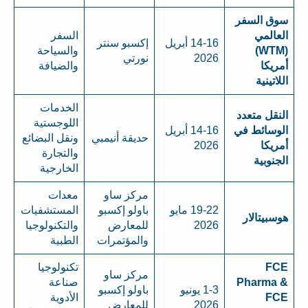
سوق السفر
العالمي
السفر
14-16 أبريل
إكسبو سنتر
(WTM)
والسياحة
2026
نورتي
أمريكا
والضيافة
اللاتينية
الخدمات
النقل متعدد
اللوجستية
الوسائط في
14-16 أبريل
حديقة أنيمبي
ونقل البضائع
أمريكا
2026
والتجارة
الجنوبية
الخارجية
مركز ساو
معدات
19-22 مايو
باولو إكسبو
المستشفيات
هوسبيتالار
2026
للمعارض
والتكنولوجيا
والمؤتمرات
الطبية
FCE
تكنولوجيا
مركز ساو
Pharma &
صناعة
1-3 يونيو
باولو إكسبو
FCE
الأدوية
2026
للمعارض