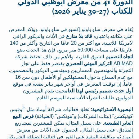
الدورة 41 من معرض أبوظبي الدولي
للكتاب (27-30 يناير 2026)
يُقام في معرض ساو باولو إكسبو في ساو باولو، ويؤكد المعرض
على مكانته باعتباره
قائد بلا منازع
في الأثاث والديكور الراقي
لأمريكا اللاتينية. مع أكثر من 20 عامًا من التاريخ وأكثر من 140
عارضًا على مساحة 50,000 متر مربع، فإن هذا الحدث يضع
اتجاه التصميم
للسوق القارية. والأهم من ذلك، تحتفظ شركة
ABIMAD
التركيز المهني الحصري
-يقتصر فقط على تجار
التجزئة والمهندسين المعماريين ومهندسي الديكور والمصممين،
مع عدم السماح بدخول المستهلكين أو الأطفال دون سن 16
عاماً. إن توقيت المعرض في أواخر شهر يناير يضعه في موقع
أول حدث تصميم رئيسي لهذا العام
حيث يقدم المشترون
الدوليون طلبات الشراء الأساسية للموسم القادم.
البصيرة الاستراتيجية:
تخلق فعاليات شراكة أبيماد مثل "أوفيس
كونيكشن" (بيئات الشركات) و"هوتكس" (الضيافة)
فرص البيع
العابر الطبيعية
. على سبيل المثال، يمكن للمشترين لمشاريع
الفنادق، على سبيل المثال، الحصول على الأثاث من معرض
أبيماد ثم مناقشة التنفيذ على الفور في فعالية الضيافة الشريكة.