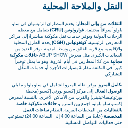
النقل والملاحة المحلية
التنقلات من وإلى المطار:
يخدم المطاران الرئيسيان في ساو
باولو أسواقاً مختلفة.
غوارولوس (GRU)
يتعامل مع معظم
الرحلات الدولية ويوفر خدمات نقل مكوكية مباشرةً إلى مراكز
المعارض الرئيسية.
كونغونهاس (CGH)
يخدم الطرق المحلية
والإقليمية مع قربه الفائق من وسط المدينة. توفر العديد من
الفعاليات الكبرى مثل معرض ABUP SHOW
حافلات مكوكية
مجانية
من كلا المطارين في أيام الذروة، وهو ما يمثل توفيراً
كبيراً في التكلفة مقارنةً بسيارات الأجرة أو خدمات التنقُّل
التشاركي.
تكامل المترو:
يوفر نظام المترو الشامل في ساو باولو ما يلي
الوصول الفعال
إلى مركز إكسبو نورتي إكسبو (محطة
بورتوغيسا-تيتيتي) والقرب من الأماكن الأخرى. بالنسبة لمعرض
إكسبو ساو باولو، اجمع بين المترو و
حافلات مكوكية خاصة
بالفعاليات
من المحطات القريبة. النظام
ساعات العمل
المخصصة
(عادةً من الساعة 4:00 إلى الساعة 24:00) تستوعب
حتى فعاليات التواصل المسائية.