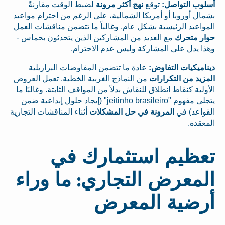
أسلوب التواصل:
توقع
نهج أكثر مرونة
لضبط الوقت مقارنةً
بشمال أوروبا أو أمريكا الشمالية، على الرغم من احترام مواعيد
المواعيد الرئيسية بشكل عام. وغالباً ما تتضمن مناقشات العمل
حوار متحرك
مع العديد من المشاركين الذين يتحدثون بحماس -
وهذا يدل على المشاركة وليس عدم الاحترام.
ديناميكيات التفاوض:
عادة ما تتضمن المفاوضات البرازيلية
المزيد من التكرارات
من النماذج الغربية الخطية. تعمل العروض
الأولية كنقاط انطلاق للنقاش بدلاً من المواقف الثابتة. وغالبًا ما
يتجلى مفهوم "jeitinho brasileiro" (إيجاد حلول إبداعية ضمن
القواعد) في
المرونة في حل المشكلات
أثناء المناقشات التجارية
المعقدة.
تعظيم استثمارك في
المعرض التجاري: ما وراء
أرضية المعرض