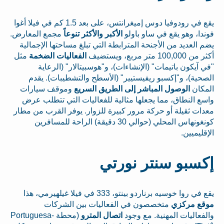
يقع في رودوفيا دوس إميغرانتس، على بعد 1.5 كم في فيلا أغوا
فوندا، وهو يقع في ساو باولو
الأكبر والأكثر تنوعاً
مجمع المعارض.
يضم العديد من الأجنحة المترابطة التي تبلغ مساحتها الإجمالية
أكثر من 100,000 متر مربع، ويستضيف
الفعاليات الضخمة
مثل
"في آيكون باتيمات" (الإنشاءات)، و"هوسبيتالار" (الرعاية
الصحية)، و"إكسبو ريفيستيير" (الأسطح والتشطيبات). يقدم
المكان
الوصول المباشر إلى الطريق السريع
وموقف سيارات
واسع النطاق، مما يجعلها مثالية للفعاليات التي تتطلب عرض
معدات ثقيلة أو حركة مرور كبيرة للزوار. يوفر القرب من مطار
كونغونهاس المحلي (حوالي 30 دقيقة) الراحة للمسافرين
الإقليميين.
إكسبو سنتر نورتي
يقع في روا خوسيه برناردو بينتو، 333 في فيلا غيلهيرمي، هذا
موقع مركزي
متخصصون في الفعاليات بين الشركات
والفعاليات المهنية. مع وجود
اتصال المترو
(محطة Portuguesa-