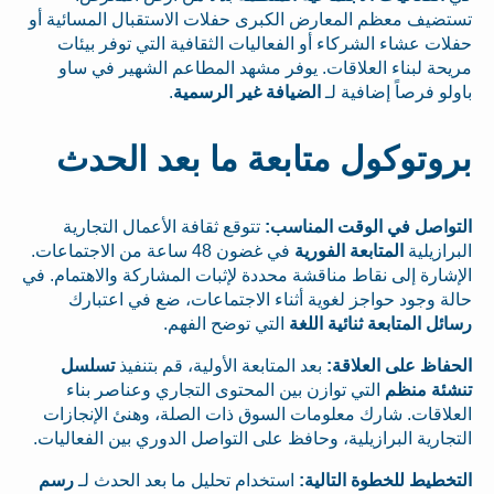
تستضيف معظم المعارض الكبرى حفلات الاستقبال المسائية أو
حفلات عشاء الشركاء أو الفعاليات الثقافية التي توفر بيئات
مريحة لبناء العلاقات. يوفر مشهد المطاعم الشهير في ساو
باولو فرصاً إضافية لـ
الضيافة غير الرسمية
.
بروتوكول متابعة ما بعد الحدث
التواصل في الوقت المناسب:
تتوقع ثقافة الأعمال التجارية
البرازيلية
المتابعة الفورية
في غضون 48 ساعة من الاجتماعات.
الإشارة إلى نقاط مناقشة محددة لإثبات المشاركة والاهتمام. في
حالة وجود حواجز لغوية أثناء الاجتماعات، ضع في اعتبارك
رسائل المتابعة ثنائية اللغة
التي توضح الفهم.
الحفاظ على العلاقة:
بعد المتابعة الأولية، قم بتنفيذ
تسلسل
تنشئة منظم
التي توازن بين المحتوى التجاري وعناصر بناء
العلاقات. شارك معلومات السوق ذات الصلة، وهنئ الإنجازات
التجارية البرازيلية، وحافظ على التواصل الدوري بين الفعاليات.
التخطيط للخطوة التالية:
استخدام تحليل ما بعد الحدث لـ
رسم