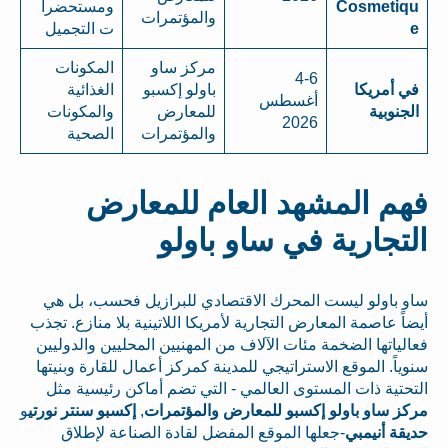
Cosmetiqu
ومستحضرا
والمؤتمرات
e
ت التجميل
مركز ساو
المكونات
4-6
في أمريكا
باولو إكسبو
الغذائية
أغسطس
الجنوبية
للمعارض
والمكونات
2026
والمؤتمرات
الصحية
فهم المشهد العام للمعارض
التجارية في ساو باولو
ساو باولو ليست المحرك الاقتصادي للبرازيل فحسب، بل هي
أيضاً عاصمة المعارض التجارية لأمريكا اللاتينية بلا منازع. تجذب
فعالياتها الضخمة مئات الآلاف من المهنيين المحليين والدوليين
سنوياً. الموقع الاستراتيجي للمدينة كمركز أعمال للقارة وبنيتها
التحتية ذات المستوى العالمي - التي تضم أماكن رئيسية مثل
مركز ساو باولو إكسبو للمعارض والمؤتمرات
,
إكسبو سنتر نورتي
و
حديقة أنيمبي
-جعلها الموقع المفضل لقادة الصناعة لإطلاق