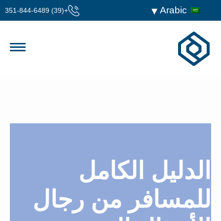
Arabic
+(39) 351-844-6489
الدليل الكامل
للمسافر من رجال