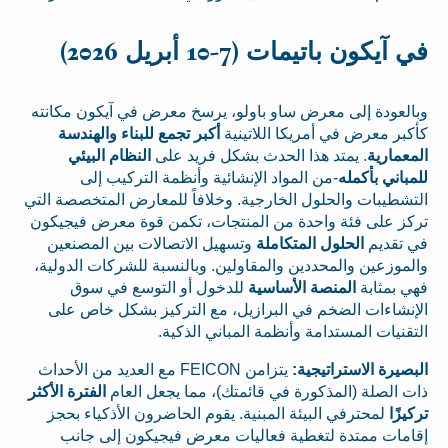
في آيكون باتيمات (7-10 أبريل 2026)
وبالعودة إلى معرض ساو باولو، يرسخ معرض في آيكون مكانته
كأكبر معرض في أمريكا اللاتينية
أكبر تجمع للبناء والهندسة
المعمارية
. يمتد هذا الحدث بشكل فريد على
النظام البيئي
للمباني بأكمله
-من المواد الإنشائية وأنظمة التركيب إلى
التشطيبات والحلول الخارجية. وخلافاً للمعارض المتخصصة التي
تركز على فئة واحدة من المنتجات، تكمن قوة معرض فيجيكون
في تقديم
الحلول المتكاملة
وتسهيل الاتصالات بين المصنعين
والموزعين والمحددين والمقاولين. وبالنسبة للشركات الدولية،
فهي بمثابة
المنصة الأساسية
للدخول أو التوسع في سوق
الإنشاءات الضخم في البرازيل، مع التركيز بشكل خاص على
التقنيات المستدامة وأنظمة المباني الذكية.
البصيرة الاستراتيجية:
يتزامن FEICON مع العديد من الأحداث
ذات الصلة (المذكورة في قائمتك)، مما يجعل العام
الفترة الأكثر
تركيزًا
لمحترفي البيئة المبنية. يقوم الحاضرون الأذكياء بحجز
إقامات ممتدة لتغطية فعاليات معرض فيجيكون إلى جانب