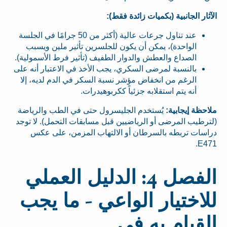
الآثار الجانبية (بكميات زائدة فقط):
عند تناول جرعات عالية (أكثر من 50 جرامًا في الجلسة
الواحدة)، يمكن أن يكون للجلسرين تأثير ملين ويسبب
الصداع والعطش والدوار الطفيف (تأثير فرط الأسمولية).
بالنسبة لمرضى السكري، يجب الأخذ في الاعتبار أنه على
الرغم من انخفاض مؤشر نسبة السكر في الدم لديه، إلا
أنه يتم استقلابه جزئياً ككربوهيدرات.
ملاحظة إيجابية:
يُستخدم الجليسرول حتى في الطب والرياضة
(لترطيب المرضى أو الرياضيين قبل مسابقات التحمل). لا توجد
دراسات تربطه بالسرطان أو الالتهاب المزمن، على عكس
E471.
الفصل 4: الدليل العملي
للاختيار الواعي - ما يجب
القيام به في