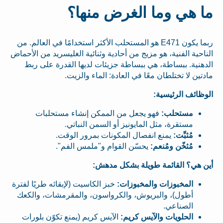
ما هي وما الغرض منها؟
ربما يكون E471 هو المستحلب الأكثر استخدامًا في العالم. من
الناحية الفنية، هو مزيج من أحادية وثنائية الغليسريد من الأحماض
الدهنية. ببساطة، هي ببساطة جزيئات لديها القدرة على ربط
مادتين لا تختلطان معًا في العادة: الماء والزيت.
الوظائف الرئيسية:
مستحلب:
فهو يجعل من الممكن إنشاء مستحلبات
مستقرة، مثل المايونيز أو السمن النباتي.
مُثبِّت:
يمنع انفصال المكونات بمرور الوقت.
مُثخّن ومُنعم:
يحسّن القوام و"ملمس الفم".
أين هي؟ القائمة طويلة بشكل مدهش:
المخبوزات والمخبوزات:
خبز الكاسيت (لإبقائه طريًا لفترة
أطول)، والبريوش، والكرواسون، والمقرمشات، والكعك
الصناعي.
الحلويات والآيس كريم:
الآيس كريم (يمنع تكوّن بلورات