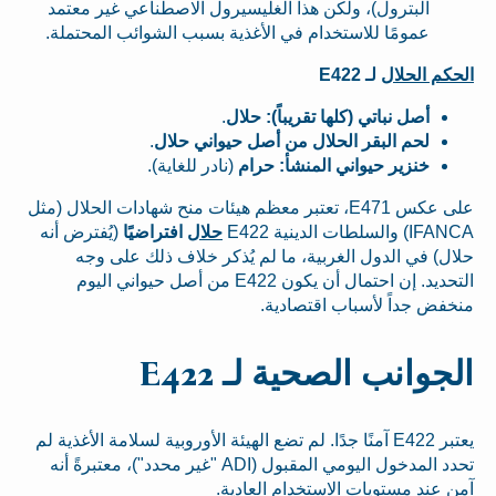
البترول)، ولكن هذا الغليسيرول الاصطناعي غير معتمد
عمومًا للاستخدام في الأغذية بسبب الشوائب المحتملة.
الحكم الحلال
لـ E422
أصل نباتي (كلها تقريباً):
حلال
.
لحم البقر الحلال من أصل حيواني
حلال
.
خنزير حيواني المنشأ:
حرام
(نادر للغاية).
على عكس E471، تعتبر معظم هيئات منح شهادات الحلال (مثل
IFANCA) والسلطات الدينية E422
حلال
افتراضيًا
(يُفترض أنه
حلال) في الدول الغربية، ما لم يُذكر خلاف ذلك على وجه
التحديد. إن احتمال أن يكون E422 من أصل حيواني اليوم
منخفض جداً لأسباب اقتصادية.
الجوانب الصحية لـ E422
يعتبر E422 آمنًا جدًا. لم تضع الهيئة الأوروبية لسلامة الأغذية لم
تحدد المدخول اليومي المقبول (ADI "غير محدد")، معتبرةً أنه
آمن عند مستويات الاستخدام العادية.