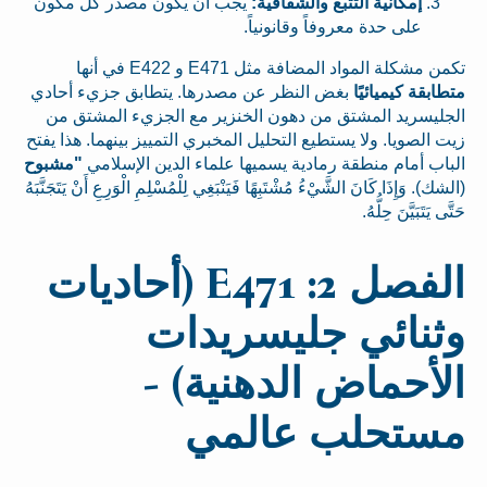
إمكانية التتبع والشفافية:
يجب أن يكون مصدر كل مكون
على حدة معروفاً وقانونياً.
تكمن مشكلة المواد المضافة مثل E471 و E422 في أنها
متطابقة كيميائيًا
بغض النظر عن مصدرها. يتطابق جزيء أحادي
الجليسريد المشتق من دهون الخنزير مع الجزيء المشتق من
زيت الصويا. ولا يستطيع التحليل المخبري التمييز بينهما. هذا يفتح
الباب أمام منطقة رمادية يسميها علماء الدين الإسلامي
"مشبوح
(الشك). وَإِذَا كَانَ الشَّيْءُ مُشْتَبِهًا فَيَنْبَغِي لِلْمُسْلِمِ الْوَرِعِ أَنْ يَتَجَنَّبَهُ
حَتَّى يَتَبَيَّنَ حِلُّهُ.
الفصل 2: E471 (أحاديات
وثنائي جليسريدات
الأحماض الدهنية) -
مستحلب عالمي