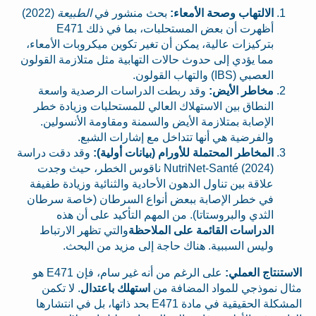
الالتهاب وصحة الأمعاء:
بحث منشور في
الطبيعة
(2022)
أظهرت أن بعض المستحلبات، بما في ذلك E471
بتركيزات عالية، يمكن أن تغير تكوين ميكروبات الأمعاء،
مما يؤدي إلى حدوث حالات التهابية مثل متلازمة القولون
العصبي (IBS) والتهاب القولون.
مخاطر الأيض:
وقد ربطت الدراسات الرصدية واسعة
النطاق بين الاستهلاك العالي للمستحلبات وزيادة خطر
الإصابة بمتلازمة الأيض والسمنة ومقاومة الأنسولين.
والفرضية هي أنها تتداخل مع إشارات الشبع.
المخاطر المحتملة للأورام (بيانات أولية):
وقد دقت دراسة
NutriNet-Santé (2024) ناقوس الخطر، حيث وجدت
علاقة بين تناول الدهون الأحادية والثنائية وزيادة طفيفة
في خطر الإصابة ببعض أنواع السرطان (خاصة سرطان
الثدي والبروستاتا). من المهم التأكيد على أن هذه
الدراسات القائمة على الملاحظة
والتي تظهر الارتباط
وليس السببية. هناك حاجة إلى مزيد من البحث.
الاستنتاج العملي:
على الرغم من أنه غير سام، فإن E471 هو
مثال نموذجي للمواد المضافة من
استهلك باعتدال
. لا تكمن
المشكلة الحقيقية في مادة E471 بحد ذاتها، بل في انتشارها