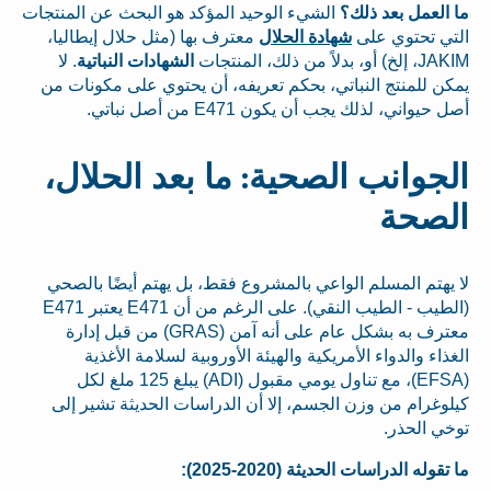
ما العمل بعد ذلك؟
الشيء الوحيد المؤكد هو البحث عن المنتجات
التي تحتوي على
شهادة الحلال
معترف بها (مثل حلال إيطاليا،
JAKIM، إلخ) أو، بدلاً من ذلك، المنتجات
الشهادات النباتية
. لا
يمكن للمنتج النباتي، بحكم تعريفه، أن يحتوي على مكونات من
أصل حيواني، لذلك يجب أن يكون E471 من أصل نباتي.
الجوانب الصحية: ما بعد الحلال،
الصحة
لا يهتم المسلم الواعي بالمشروع فقط، بل يهتم أيضًا بالصحي
(الطيب - الطيب النقي). على الرغم من أن E471 يعتبر E471
معترف به بشكل عام على أنه آمن (GRAS) من قبل إدارة
الغذاء والدواء الأمريكية والهيئة الأوروبية لسلامة الأغذية
(EFSA)، مع تناول يومي مقبول (ADI) يبلغ 125 ملغ لكل
كيلوغرام من وزن الجسم، إلا أن الدراسات الحديثة تشير إلى
توخي الحذر.
ما تقوله الدراسات الحديثة (2020-2025):