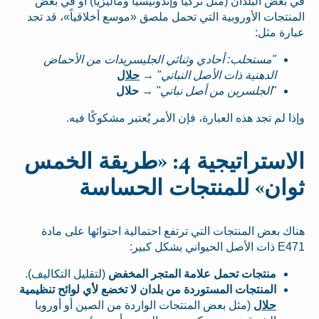
في بعض البلدان (مثل تركيا وإندونيسيا وماليزيا) أو في بعض
المنتجات الأوروبية التي تحمل ملصق «موسع أخلاقياً»، قد تجد
عبارة مثل:
"مستحلب: أحادي وثنائي الجليسريدات من الأحماض
الدهنية ذات الأصل النباتي"
→
حلال
"الجلسرين من أصل نباتي"
→
حلال
وإذا لم تجد هذه العبارة، فإن الأمر يُعتبر مشكوكًا فيه.
الاستراتيجية 4: «طريقة الخمس
ثوان» للمنتجات الحساسة
هناك بعض المنتجات التي ترتفع احتمالية احتوائها على مادة
E471 ذات الأصل الحيواني بشكل كبير:
منتجات تحمل علامة المتجر المخفض
(لتقليل التكاليف).
المنتجات المستوردة من بلدان لا تخضع لأي لوائح تنظيمية
حلال
(مثل بعض المنتجات الواردة من الصين أو أوروبا