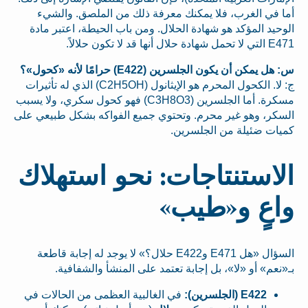
أما في الغرب، فلا يمكنك معرفة ذلك من الملصق. والشيء
الوحيد المؤكد هو شهادة الحلال. ومن باب الحيطة، اعتبر مادة
E471 التي لا تحمل شهادة حلال أنها قد لا تكون حلالاً.
س: هل يمكن أن يكون الجلسرين (E422) حرامًا لأنه «كحول»؟
ج: لا. الكحول المحرم هو الإيثانول (C2H5OH) الذي له تأثيرات
مسكرة. أما الجلسرين (C3H8O3) فهو كحول سكري، ولا يسبب
السكر، وهو غير محرم. وتحتوي جميع الفواكه بشكل طبيعي على
كميات ضئيلة من الجلسرين.
الاستنتاجات: نحو استهلاك
واعٍ و«طيب»
السؤال «هل E471 وE422 حلال؟» لا يوجد له إجابة قاطعة
بـ«نعم» أو «لا»، بل إجابة تعتمد على المنشأ والشفافية.
E422 (الجلسرين):
في الغالبية العظمى من الحالات في