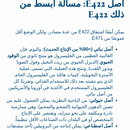
أصل E422: مسألة أبسط من
ذلك E422
يمكن أيضًا اشتقاق E422 من عدة مصادر، ولكن الوضع أقل
غموضًا من E471.
أصل نباتي (>90% من الإنتاج الحديث):
واليوم، فإن
الغالبية العظمى من الجليسرول هو منتج ثانوي من
الوقود
الحيوي
(الديزل الحيوي من زيت النخيل وفول الصويا
وبذور اللفت). وتنتج هذه العملية، التي تسمى عملية
الأسترة التحويلية، كميات هائلة من الغليسيرول الخام،
الذي يتم تنقيته بعد ذلك للاستخدام الغذائي. وتقريبًا كل
الغليسيرول المستخدم في الأغذية في أوروبا والأمريكتين
من أصل نباتي.
أصل حيواني:
من الناحية النظرية، يمكن الحصول عليه من
تصبن الدهون الحيوانية (الشحم والشحم). وهي ممارسة
نادرة ومكلفة على نحو متزايد، وتقتصر على الإنتاج
المتخصص أو في البلدان ذات الصناعات الأقل تنظيماً.
أصل اصطناعي:
يمكن إنتاجه من البروبيلين (أحد مشتقات