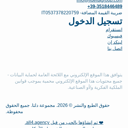
info@ildeltagroup.com
+39-3518446489
ضريبة القيمة المضافة- IT0537378220759
تسجيل الدخول
انستقرام
فيسبوك
لينكد إن
اتصل بنا
يتوافق هذا الموقع الإلكتروني مع اللائحة العامة لحماية البيانات -
جميع محتويات هذا الموقع الإلكتروني محمية بموجب قوانين
الملكية الفكرية و/أو الصناعية.
حقوق الطبع والنشر © 2026. مجموعة دلتا. جميع الحقوق
محفوظة.
❤️ تم إنشاؤها بالحب من قبل all4.agency.