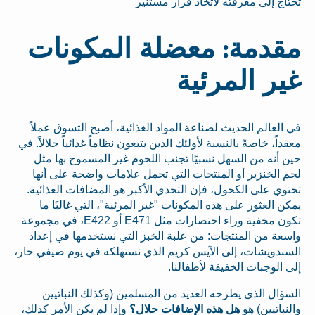
تحتاج إلى معرفته لاتخاذ قرار مستنير
مقدمة: معضلة المكونات
غير المرئية
في العالم الحديث لصناعة المواد الغذائية، أصبح التسوق عملاً
معقداً، خاصةً بالنسبة لأولئك الذين يتبعون نظاماً غذائياً حلالاً. في
حين أنه من السهل نسبيًا تجنب اللحوم غير المسموح بها مثل
لحم الخنزير أو المنتجات التي تحمل علامات واضحة على أنها
تحتوي على الكحول، فإن التحدي الأكبر هو المضافات الغذائية.
يمكن العثور على هذه المكونات "غير المرئية"، التي غالبًا ما
تكون مخفية وراء اختصارات مثل E471 أو E422، في مجموعة
واسعة من المنتجات: من علبة الخبز التي نستخدمها في إعداد
السندويشات، إلى الآيس كريم الذي نستهلكه في يوم صيفي حار،
إلى الوجبات الخفيفة لأطفالنا.
السؤال الذي يطرحه العديد من المسلمين (وكذلك النباتيين
والنباتيين) هو
هل هذه الإضافات حلال؟
وإذا لم يكن الأمر كذلك،