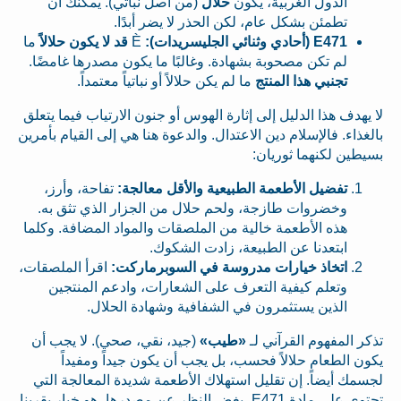
الدول الغربية، يكون
حلال
(من أصل نباتي). يمكنك أن
تطمئن بشكل عام، لكن الحذر لا يضر أبدًا.
E471 (أحادي وثنائي الجليسريدات):
È
قد لا يكون حلالاً
ما
لم تكن مصحوبة بشهادة. وغالبًا ما يكون مصدرها غامضًا.
تجنبي هذا المنتج
ما لم يكن حلالاً أو نباتياً معتمداً.
لا يهدف هذا الدليل إلى إثارة الهوس أو جنون الارتياب فيما يتعلق
بالغذاء. فالإسلام دين الاعتدال. والدعوة هنا هي إلى القيام بأمرين
بسيطين لكنهما ثوريان:
تفضيل الأطعمة الطبيعية والأقل معالجة:
تفاحة، وأرز،
وخضروات طازجة، ولحم حلال من الجزار الذي تثق به.
هذه الأطعمة خالية من الملصقات والمواد المضافة. وكلما
ابتعدنا عن الطبيعة، زادت الشكوك.
اتخاذ خيارات مدروسة في السوبرماركت:
اقرأ الملصقات،
وتعلم كيفية التعرف على الشعارات، وادعم المنتجين
الذين يستثمرون في الشفافية وشهادة الحلال.
تذكر المفهوم القرآني لـ
«طيب»
(جيد، نقي، صحي). لا يجب أن
يكون الطعام حلالاً فحسب، بل يجب أن يكون جيداً ومفيداً
لجسمك أيضاً. إن تقليل استهلاك الأطعمة شديدة المعالجة التي
تحتوي على مادة E471، بغض النظر عن مصدرها، هو خيار يقربنا