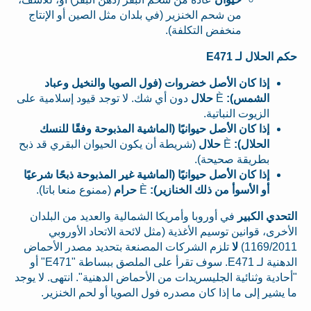
من شحم الخنزير (في بلدان مثل الصين أو الإنتاج
منخفض التكلفة).
حكم الحلال لـ E471
إذا كان الأصل خضروات (فول الصويا والنخيل وعباد
الشمس):
È
حلال
دون أي شك. لا توجد قيود إسلامية على
الزيوت النباتية.
إذا كان الأصل حيوانيًا (الماشية المذبوحة وفقًا للنسك
الحلال):
È
حلال
(شريطة أن يكون الحيوان البقري قد ذبح
بطريقة صحيحة).
إذا كان الأصل حيوانيًا (الماشية غير المذبوحة ذبحًا شرعيًا
أو الأسوأ من ذلك الخنازير):
È
حرام
(ممنوع منعا باتا).
التحدي الكبير
في أوروبا وأمريكا الشمالية والعديد من البلدان
الأخرى، قوانين توسيم الأغذية (مثل لائحة الاتحاد الأوروبي
1169/2011)
لا
تلزم الشركات المصنعة بتحديد مصدر الأحماض
الدهنية لـ E471. سوف تقرأ على الملصق ببساطة "E471" أو
"أحادية وثنائية الجليسريدات من الأحماض الدهنية". انتهى. لا يوجد
ما يشير إلى ما إذا كان مصدره فول الصويا أو لحم الخنزير.