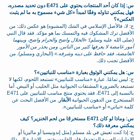
س: إذا كان أحد المنتجات يحتوي على E471 دون تحديد مصدره،
فهل يمكنني تناوله وفقًا لمبدأ «كل شيء مسموح به ما لم يثبت
العكس»؟
ج: لا، فالأصل الإسلامي في الشك (المشبوه) هو عكس ذلك: من
الأفضل ترك المشكوك فيه والتمسك بما هو مؤكد. فقد قال النبي
(صلى الله عليه وسلم):
«الحلال واضح والحرام واضح، وبينهما
أمور غامضة لا يعرفها كثير من الناس. ومن يحذر من الأمور
الغامضة، فقد حافظ على دينه وشرفه.»
(البخاري ومسلم). من
الأفضل تجنب ذلك.
س: هل يمكنني الوثوق بعبارة «مناسب للنباتيين»؟
ج: ليس تمامًا. عبارة «مناسب للنباتيين» تستبعد اللحوم، لكنها لا
تستبعد بالضرورة المشتقات الحيوانية مثل الحليب أو البيض. أما
بالنسبة إلى E471، فقد يحتوي منتج مناسب للنباتيين على E471
المستخرج من الدهون الحيوانية
الأبقار
. من الأفضل البحث عن
كلمة «نباتي» أو «مناسب للنباتيين».
س: وماذا لو كان E471 مستخرجًا من لحم الخنزير؟ كيف
يمكنني معرفة ذلك؟
ج: إذا كنت تعيش في بلد مسلم (مثل إندونيسيا أو ماليزيا أو
الإمارات العربية المتحدة)، فإن القانون يقتضي الإشارة إلى ذلك.