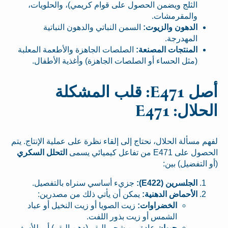
الثلج ويضمن الحصول على قوام كريمي)، والحلويات،
والمقرمشات.
الدهون والزيوت:
السمن النباتي والدهون النباتية
المهدرجة.
المنتجات المصنعة:
الصلصات الجاهزة والأطعمة المعلبة
(مثل الحساء أو الصلصات الجاهزة) وأغذية الأطفال.
أصل E471: قلب المشكلة
الحلال: E471
لفهم مسألة الحلال، نحتاج إلى إلقاء نظرة على عملية الإنتاج. يتم
الحصول على E471 من تفاعل كيميائي يسمى
التحلل السكري
(أو التفضيل) بين:
الجلسرين (E422):
جزيء أساسي سنراه بالتفصيل.
الأحماض الدهنية:
يمكن أن يأتي ذلك من مصدرين:
الخضراوات:
زيت الصويا أو زيت النخيل أو عباد
الشمس أو زيت بذور اللفت.
حيوان
عادة من شحم البقر (دهن البقر) أو، للأسف،