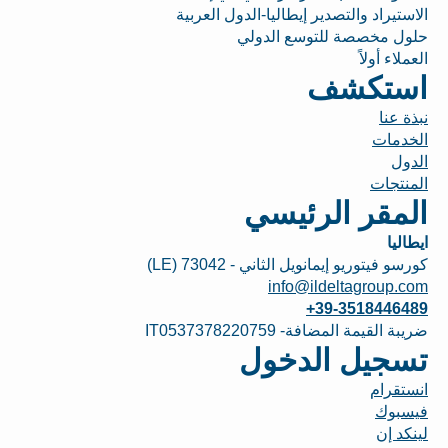
الاستيراد والتصدير إيطاليا-الدول العربية
حلول مخصصة للتوسع الدولي
العملاء أولاً
استكشف
نبذة عنا
الخدمات
الدول
المنتجات
المقر الرئيسي
ايطاليا
كورسو فيتوريو إيمانويل الثاني - 73042 (LE)
info@ildeltagroup.com
+39-3518446489
ضريبة القيمة المضافة- IT0537378220759
تسجيل الدخول
انستقرام
فيسبوك
لينكد إن