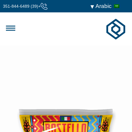
Arabic
+(39) 351-844-6489