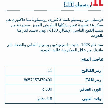
روسييلو 🇮🇹
فوسيلي من روسييلو باستا فاكتوري روسييلو باستا فاكتوري هي
معكرونة قصيرة تتميز بشكلها الحلزوني المميز. مصنوعة من
سميد القمح القاسي الإيطالي 100%، وهي تجسد التزامنا
بالجودة.
منذ عام 1928، جلبت باستيفيشيو روسييلو التفاني والشغف إلى
مائدتك من خلال المعكرونة عالية الجودة.
تفاصيل المنتج:
رمز الكتالوج
11
رمز EAN
8057157470400
الوزن الصافي
500 g
وقت الطهي
6-8 دقائق