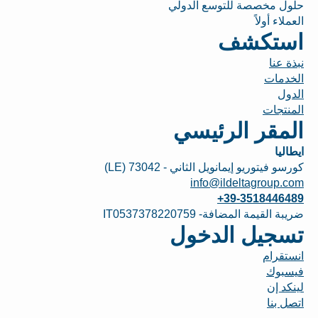
حلول مخصصة للتوسع الدولي
العملاء أولاً
استكشف
نبذة عنا
الخدمات
الدول
المنتجات
المقر الرئيسي
ايطاليا
كورسو فيتوريو إيمانويل الثاني - 73042 (LE)
info@ildeltagroup.com
+39-3518446489
ضريبة القيمة المضافة- IT0537378220759
تسجيل الدخول
انستقرام
فيسبوك
لينكد إن
اتصل بنا