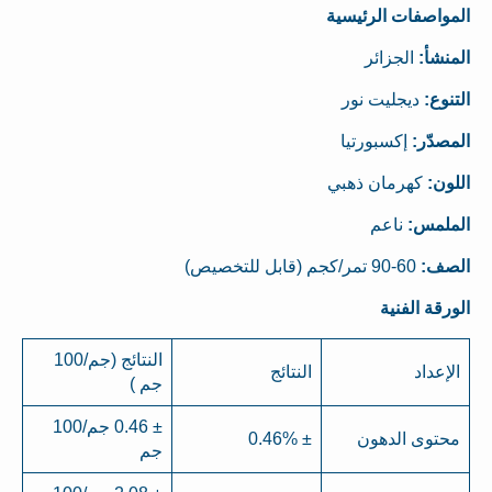
المواصفات الرئيسية
المنشأ:
الجزائر
التنوع:
ديجليت نور
المصدّر:
إكسبورتيا
اللون:
كهرمان ذهبي
الملمس:
ناعم
الصف:
60-90 تمر/كجم (قابل للتخصيص)
الورقة الفنية
النتائج (جم/100
الإعداد
النتائج
جم )
± 0.46 جم/100
محتوى الدهون
± 0.46%
جم