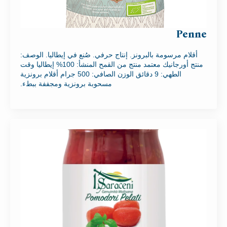
Penne
أقلام مرسومة بالبرونز. إنتاج حرفي. صُنع في إيطاليا. الوصف:
منتج أورجانيك معتمد منتج من القمح المنشأ: 100% إيطاليا وقت
الطهي: 9 دقائق الوزن الصافي: 500 جرام أقلام برونزية
مسحوبة برونزية ومجففة ببطء.