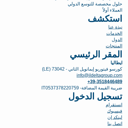
حلول مخصصة للتوسع الدولي
العملاء أولاً
استكشف
نبذة عنا
الخدمات
الدول
المنتجات
المقر الرئيسي
ايطاليا
كورسو فيتوريو إيمانويل الثاني - 73042 (LE)
info@ildeltagroup.com
+39-3518446489
ضريبة القيمة المضافة- IT0537378220759
تسجيل الدخول
انستقرام
فيسبوك
لينكد إن
اتصل بنا