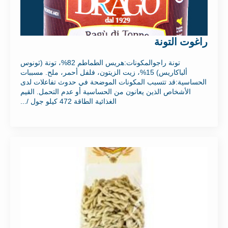
راغوت التونة
تونة راجوالمكونات:هريس الطماطم 82%، تونة (ثونوس
ألباكاريس) 15%، زيت الزيتون، فلفل أحمر، ملح. مسببات
الحساسية:قد تتسبب المكونات الموضحة في حدوث تفاعلات لدى
الأشخاص الذين يعانون من الحساسية أو عدم التحمل. القيم
الغذائية الطاقة 472 كيلو جول /...