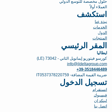
حلول مخصصة للتوسع الدولي
العملاء أولاً
استكشف
نبذة عنا
الخدمات
الدول
المنتجات
المقر الرئيسي
ايطاليا
كورسو فيتوريو إيمانويل الثاني - 73042 (LE)
info@ildeltagroup.com
+39-3518446489
ضريبة القيمة المضافة- IT0537378220759
تسجيل الدخول
انستقرام
فيسبوك
لينكد إن
اتصل بنا