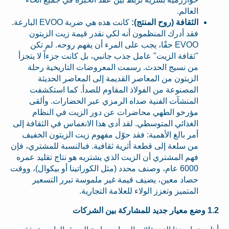
العالم.
الثقافة (روح المنتج):
كانت هذه هي ضربة EVOO البارعة.
فقد أدرك المنظمون أنه لكي نقدر قيمة زيت الزيتون
EVOO حقًا، يجب على المرء أن يفهم روحه. لم تكن
"ثقافة الزيت" عامل جذب جانبي، بل كانت جزءاً لا يتجزأ
من نسيج الحدث. رسمت المعروضات التاريخية رحلة
الزيتون من المعاصر القديمة إلى المعاصر الحديثة
المصنوعة من الفولاذ المقاوم للصدأ. كما استكشفت
المنشآت الفنية صداه الرمزي عبر الحضارات. وألقى
مؤرخو الطهي محاضرات عن دور الزيت في النظام
الغذائي المتوسطي. لقد أدى هذا الانغماس في الثقافة إلى
أمر بالغ الأهمية: فقد حوّل مفهوم زيت الزيتون الخفيف
من سلعة إلى قطعة أثرية ثقافية. فبالنسبة للمشتري، فإن
فهم المشتري أن الزيت الذي يشتريه هو نتاج تقليد عمره
6000 عام، وصنف محدد (مثل الكوراتينا أو بيكوال)، ووقت
حصاد معين، يضيف قيمة غير ملموسة تبرر التسعير
المتميز وتعزز الولاء للعلامة التجارية.
1.2 وضع معيار جديد للمشاركة بين الشركات