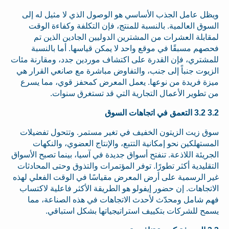
ويظل عامل الجذب الأساسي هو الوصول الذي لا مثيل له إلى
السوق العالمية. بالنسبة للمنتج، فإن التكلفة وكفاءة الوقت
لمقابلة العشرات من المشترين الدوليين الجادين الذين تم
فحصهم مسبقًا في موقع واحد لا يمكن قياسها. أما بالنسبة
للمشتري، فإن القدرة على اكتشاف موردين جدد، ومقارنة مئات
الزيوت جنباً إلى جنب، والتفاوض مباشرة مع صانعي القرار هي
ميزة فريدة من نوعها. يعمل المعرض كمحفز قوي، مما يسرع
من تطوير الأعمال التجارية التي قد تستغرق سنوات.
3.2 3.2 التعمق في اتجاهات السوق
سوق زيت الزيتون الخفيف في تغير مستمر. وتتحول تفضيلات
المستهلكين نحو إمكانية التتبع، والإنتاج العضوي، والنكهات
الجريئة اللاذعة. تنفتح أسواق جديدة في آسيا، بينما تصبح الأسواق
التقليدية أكثر تطورًا. توفر المؤتمرات والتذوق وحتى المحادثات
غير الرسمية على أرض المعرض مقياسًا في الوقت الفعلي لهذه
الاتجاهات. إن حضور إيفولو هو الطريقة الأكثر فاعلية لاكتساب
فهم شامل ومحدّث لأحدث الاتجاهات في هذه الصناعة، مما
يسمح للشركات بتكييف استراتيجياتها بشكل استباقي.