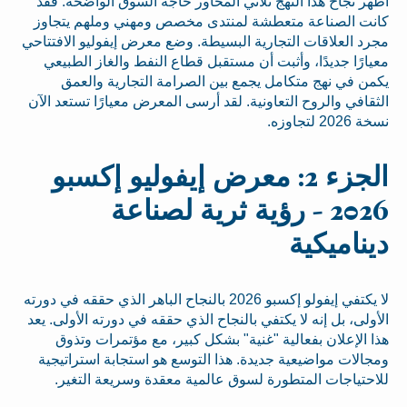
أظهر نجاح هذا النهج ثلاثي المحاور حاجة السوق الواضحة. فقد
كانت الصناعة متعطشة لمنتدى مخصص ومهني وملهم يتجاوز
مجرد العلاقات التجارية البسيطة. وضع معرض إيفوليو الافتتاحي
معيارًا جديدًا، وأثبت أن مستقبل قطاع النفط والغاز الطبيعي
يكمن في نهج متكامل يجمع بين الصرامة التجارية والعمق
الثقافي والروح التعاونية. لقد أرسى المعرض معيارًا تستعد الآن
نسخة 2026 لتجاوزه.
الجزء 2: معرض إيفوليو إكسبو
2026 - رؤية ثرية لصناعة
ديناميكية
لا يكتفي إيفولو إكسبو 2026 بالنجاح الباهر الذي حققه في دورته
الأولى، بل إنه لا يكتفي بالنجاح الذي حققه في دورته الأولى. يعد
هذا الإعلان بفعالية "غنية" بشكل كبير، مع مؤتمرات وتذوق
ومجالات مواضيعية جديدة. هذا التوسع هو استجابة استراتيجية
للاحتياجات المتطورة لسوق عالمية معقدة وسريعة التغير.