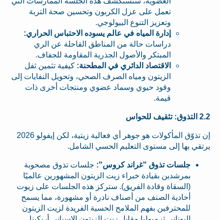
العضوية، ستستكشف هذه الجلسة الممارسات التي
تعمل على عزل الكربون وتحسين صحة التربة
وتعزيز التنوع البيولوجي.
إدارة المياه في عالم يسوده الاحتباس الحراري:
دراسات حالة من المناطق القاحلة عن الري
المبتكر والأصول الجذرية المقاومة للجفاف.
الاقتصاد الدائري في المطحنة:
كيفية تثمين ثفل
الزيتون ومياه الصرف الصحي، وتحويل النفايات إلى
وقود حيوي وسماد عضوي ومنتجات أخرى ذات
قيمة.
2.2 التذوق: تثقيف للحواس
إن تذوّق المأكولات هو جوهر أي فعالية زيتية، لكن إيفولو 2026
يرتقي بها إلى مستوى التعليم الحسي الشامل.
جلسات تذوق "غراند كروس":
جلسات تذوق مصحوبة
بمرشدين بقيادة خبراء زيت الزيتون المشهورين عالميًا
(السقاة وقادة الفريق). ستركز هذه الجلسات على زيوت
أحادية الصنف من أصناف نادرة أو مشهورة، مما يسمح
للمحترفين بفهم الملامح الحسية الفريدة لزيت الزيتون
اليوناني ثرمبوليا مقابل زيت الزيتون الإسباني أربكينا.