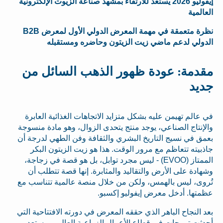
إيفوليو 2026 يستعد للارتقاء بمشهد صناعة الزيوت الإلكترونية
العالمية
نظرة متعمقة في مهمة المعرض الدولي الأول لمعرض B2B
الدولي لدعم ماضي زيت الزيتون وحاضره ومستقبله
مقدمة: عودة ظهور الذهب السائل من
جديد
في عالم تهيمن عليه بشكل متزايد الاتجاهات الغذائية العابرة
والإنتاج الصناعي، يوجد منتج يتحدى الزوال، وهو مادة منسوجة
بعمق في نسيج التاريخ البشري والثقافة وفن الطهي لدرجة أن
جاذبيته تتعاظم مع مرور الوقت. هذا هو زيت الزيتون البكر
الممتاز (EVOO) - ليس مجرد توابل، بل هو قصة في زجاجة،
وشهادة على الأرض والتقاليد والمثابرة. إنها قصة تتطلب أن
تُروى، ليس بالهمس، ولكن من خلال منصة عالمية تتناسب مع
عظمتها. أدخل معرض إيفوليو إكسبو.
بعد النجاح الباهر الذي حققه المعرض في دورته الافتتاحية التي
أحدثت تموجات في قطاع الأعمال الزراعية العالمي، يستعد