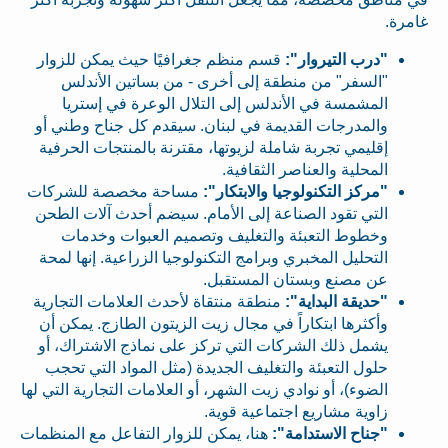
غامرة.
"درب التيروار":
قسم منظم جغرافيًا حيث يمكن للزوار
"السفر" من منطقة إلى أخرى - من بساتين الأندلس
المشمسة في الأندلس إلى التلال الوعرة في إستريا
والمدرجات القديمة في لبنان. سيقدم كل جناح وطني أو
إقليمي تجربة شاملة لزيوتها، مقترنة بالمنتجات الحرفية
المحلية والعناصر الثقافية.
"مركز التكنولوجيا والابتكار":
مساحة مخصصة للشركات
التي تقود الصناعة إلى الأمام. سيضم أحدث آلات الطحن
وخطوط التعبئة والتغليف وتصميم العبوات وخدمات
التحليل المخبري وبرامج التكنولوجيا الزراعية. إنها لمحة
عن مصنع وبستان المستقبل.
"حديقة البداية":
منطقة منتقاة لأحدث العلامات التجارية
وأكثرها ابتكاراً في مجال زيت الزيتون الطازج. يمكن أن
يشمل ذلك الشركات التي تركز على نماذج الاشتراك، أو
حلول التعبئة والتغليف الجديدة (مثل المواد التي تحجب
الضوء)، أو نوادي زيت الشهر، أو العلامات التجارية التي لها
زاوية مشاريع اجتماعية قوية.
"جناح الاستدامة":
هنا، يمكن للزوار التفاعل مع المنظمات