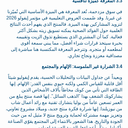
3.3 المعرفة كميزة تنافسية
في سوق مزدحمة، تُعد المعرفة هي الميزة الأساسية التي تُميّزنا
عن غيرنا. وقد صُممت العروض التعليمية في مؤتمر إيفولو 2026
لتزويد المشاركين بهذه الميزة. فالمنتج الذي يفهم أحدث النتائج
العلمية حول الفوائد الصحية يمكنه تسويق زيته بشكل أكثر
فعالية. كما أن المشتري الذي يستطيع تذوق الزيت وتقييمه
بخبرة سيتخذ قرارات شراء أفضل، مما يبني سمعة أقوى
لمطعمه أو متجره. وتترجم المعرفة المكتسبة هنا مباشرة إلى
مصداقية معززة ونجاح تجاري.
3.4 الشرارة غير الملموسة: الإلهام والمجتمع
وبعيداً عن جداول البيانات والتحليلات الحسية، يقدم إيفوليو شيئاً
أقل قابلية للقياس الكمي ولكنه حيوي بنفس القدر: الإلهام. إنها
الطاقة التي تأتي من كونك محاطاً بآلاف الأشخاص الذين
يشاركونك الشغف بهذا "الذهب السائل". إنها قصة منتج يبلغ من
العمر تسعين عاماً من بوليا يتشارك تقنية مع رائد أعمال شاب
من نيوزيلندا. إنها شرارة فكرة منتج جديد، وميلاد مشروع تعاوني،
وتعزيز مهمة مشتركة لحماية وترويج منتج لا مثيل له من حيث
الجودة والتاريخ. هذا الشعور بالانتماء إلى المجتمع يقوّي الصناعة
بأكملها، ويذكّر أعضاءها بالقيمة العميقة لعملهم.