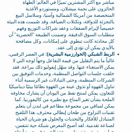
مباشر مع أكثر المشترين تميزًا في العالم: الطهاة
الحائزون على نجمة ميشلان، ومستوردو الأغذية
المتخصصة من أمريكا الشمالية وآسيا، وسلاسل البيع
بالتجزئة للذواقة، وتكتلات الضيافة. وقد صُممت هذه البيئة
خصيصاً لإبرام الصفقات وعقد شراكات التوزيع وفهم
متطلبات السوق الدقيقة. وضمنت الطبيعة "الحصرية" أن
كل محادثة كانت تنطوي على إمكانات، وكل مصافحة
بالأيدي يمكن أن تؤدي إلى عقد.
الربط الشبكي (الخوارزمية البشرية):
في العصر الرقمي،
غالباً ما يتم التقليل من قيمة التفاعل وجهاً لوجه التي لا
يمكن الاستغناء عنها. وقد سهّل إيفوليو ذلك ببراعة. فقد
خلقت جلسات التواصل المنظمة، وخدمات التوفيق بين
الشركات المنظمة، وحتى التبادلات غير الرسمية أثناء
تناول القهوة أو تذوق عينة من القهوة نظامًا بيئيًا ديناميكيًا
للتعاون. يمكن لمنتج نفط من اليونان أن يشارك مخاوفه
الملحة بشأن تغير المناخ مع نظيره من كاليفورنيا. كما
يمكن لساقي من مجموعة مطاعم في لندن أن يتعلم
تقنيات التزاوج من طحان إيطالي محترف. هذا التلقيح
المتبادل للأفكار والتحديات والحلول هو شريان الحياة
لصناعة تقدمية. لقد أصبح المعرض شبكة حية تتنفس،
خوارزمية بشرية تربط بين عقد الخبرة في جميع أنحاء