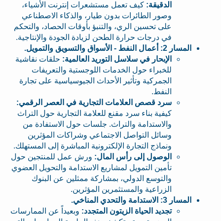
الدقيقة:
كيف تعمل مستشعرات إنترنت الأشياء،
وصور الطائرات بدون طيار، والذكاء الاصطناعي
على تحسين الري، والتنبؤ بأوقات الحصاد، والتحكم
في درجات حرارة الطحن لزيادة الجودة والإنتاجية.
المسار 2: أعمال النفط - الأسواق والتسويق والتمويل.
الإبحار في سلاسل التوريد العالمية:
حلقات نقاشية
للخبراء حول الخدمات اللوجستية والتعريفات
الجمركية وتأثير الأحداث الجيوسياسية على تجارة
النفط.
سرد قصص العلامات التجارية في العصر الرقمي:
كيفية بناء سرد مقنع للعلامة التجارية حول التراث
والاستدامة والتراث. جلسات حول الاستفادة من
وسائل التواصل الاجتماعي وشراكات المؤثرين
ونماذج التجارة الإلكترونية المباشرة إلى المستهلك.
الوصول إلى رأس المال:
ورش عمل للمنتجين حول
تأمين التمويل لمشاريع الاستدامة والتحويل العضوي
والتوسع الدولي، بمشاركة ممثلين عن البنوك
الزراعية والمستثمرين المؤثرين.
المسار 3: الاستدامة والتحدي المناخي.
تجديد الحياة الزيتون المتجدد:
وبعيداً عن الممارسات