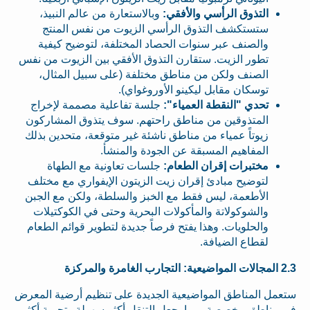
التذوق الرأسي والأفقي:
وبالاستعارة من عالم النبيذ،
ستستكشف التذوق الرأسي الزيوت من نفس المنتج
والصنف عبر سنوات الحصاد المختلفة، لتوضيح كيفية
تطور الزيت. ستقارن التذوق الأفقي بين الزيوت من نفس
الصنف ولكن من مناطق مختلفة (على سبيل المثال،
توسكان مقابل ليكينو الأوروغواي).
تحدي "النقطة العمياء":
جلسة تفاعلية مصممة لإخراج
المتذوقين من مناطق راحتهم. سوف يتذوق المشاركون
زيوتاً عمياء من مناطق ناشئة غير متوقعة، متحدين بذلك
المفاهيم المسبقة عن الجودة والمنشأ.
مختبرات إقران الطعام:
جلسات تعاونية مع الطهاة
لتوضيح مبادئ إقران زيت الزيتون الإيفواري مع مختلف
الأطعمة، ليس فقط مع الخبز والسلطة، ولكن مع الجبن
والشوكولاتة والمأكولات البحرية وحتى في الكوكتيلات
والحلويات. وهذا يفتح فرصاً جديدة لتطوير قوائم الطعام
لقطاع الضيافة.
2.3 المجالات المواضيعية: التجارب الغامرة والمركزة
ستعمل المناطق المواضيعية الجديدة على تنظيم أرضية المعرض
في مناطق مخصصة، مما يجعل التنقل أكثر سهولة وتجربة أكثر