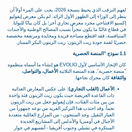
لفهم الترقب الذي يحيط بنسخة 2026، يجب على المرء أولاً أن
ينظر إلى الوراء إلى الظهور الأول الرائد. لم يكن معرض إيفوليو
إكسبو الافتتاحي مجرد معرض تجاري آخر؛ بل كان بيانًا للنوايا.
في قطاع غالبًا ما يكون مجزأً بسبب المصالح الوطنية والأجندات
المتنافسة، فقد اقتطع مساحة فريدة ومحايدة ومرتفعة مخصصة
حصريًا لقمة جودة زيت الزيتون: زيت الزيتون البكر الممتاز.
1.1 نموذج "المنصة الحصرية
كان الإنجاز الأساسي لأول EVOLIO هو إنشاء ما أسماه منظموه
"منصة حصرية". هذه المنصة الثلاثية
الأعمال، والتواصل،
والثقافة
كان محرك نجاحها.
الأعمال (القلب التجاري):
على عكس المعارض الغذائية
ذات القاعدة العريضة حيث يكون زيت الزيتون فئة واحدة
من بين مئات الفئات، فإن إيفوليو جعل من زيت الزيتون
نجماً. وقد اجتذب هذا التركيز الفريد من نوعه جمهوراً من
العيار الثقيل. وجد المنتجون - من المزارع العائلية متعددة
الأجيال في أومبريا والأندلس إلى المشاريع الجديدة
المبتكرة في تشيلي وجنوب أفريقيا - أنفسهم في حوار