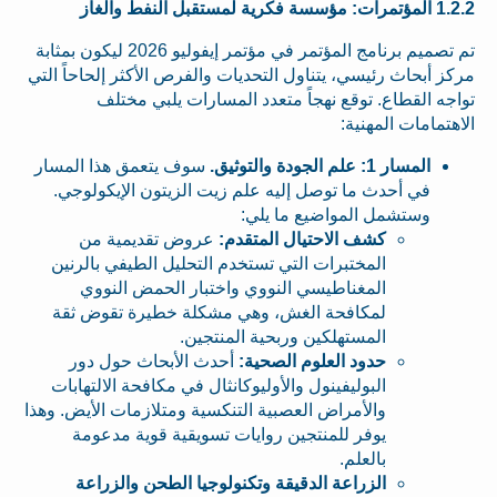
1.2.2 المؤتمرات: مؤسسة فكرية لمستقبل النفط والغاز
تم تصميم برنامج المؤتمر في مؤتمر إيفوليو 2026 ليكون بمثابة
مركز أبحاث رئيسي، يتناول التحديات والفرص الأكثر إلحاحاً التي
تواجه القطاع. توقع نهجاً متعدد المسارات يلبي مختلف
الاهتمامات المهنية:
المسار 1: علم الجودة والتوثيق.
سوف يتعمق هذا المسار
في أحدث ما توصل إليه علم زيت الزيتون الإيكولوجي.
وستشمل المواضيع ما يلي:
كشف الاحتيال المتقدم:
عروض تقديمية من
المختبرات التي تستخدم التحليل الطيفي بالرنين
المغناطيسي النووي واختبار الحمض النووي
لمكافحة الغش، وهي مشكلة خطيرة تقوض ثقة
المستهلكين وربحية المنتجين.
حدود العلوم الصحية:
أحدث الأبحاث حول دور
البوليفينول والأوليوكانثال في مكافحة الالتهابات
والأمراض العصبية التنكسية ومتلازمات الأيض. وهذا
يوفر للمنتجين روايات تسويقية قوية مدعومة
بالعلم.
الزراعة الدقيقة وتكنولوجيا الطحن والزراعة