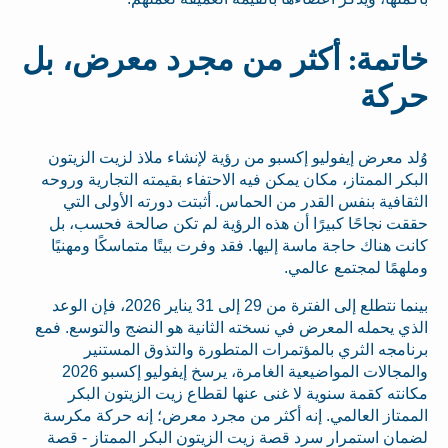
خاتمة: أكثر من مجرد معرض، بل
حركة
وُلد معرض إيفوليو إكسبو من رؤية لإنشاء ملاذ لزيت الزيتون
البكر الممتاز، مكان يمكن فيه الاحتفاء بقيمته التجارية وروحه
الثقافية بنفس القدر من الحماس. أثبتت دورته الأولى التي
حققت نجاحًا كبيرًا أن هذه الرؤية لم تكن صالحة فحسب، بل
كانت هناك حاجة ماسة إليها. فقد وفرت بيتًا متماسكًا ومهنيًا
وملهمًا لمجتمع عالمي.
بينما نتطلع إلى الفترة من 29 إلى 31 يناير 2026، فإن الوعد
الذي يحمله المعرض في نسخته الثانية هو النضج والتوسع. فمع
برنامجه الثري بالمؤتمرات المتطورة والتذوق المستنير
والمجالات المواضيعية الغامرة، يرسخ إيفوليو إكسبو 2026
مكانته كقمة سنوية لا غنى عنها لقطاع زيت الزيتون البكر
الممتاز العالمي. إنه أكثر من مجرد معرض؛ إنه حركة مكرسة
لضمان استمرار سرد قصة زيت الزيتون البكر الممتاز - قصة