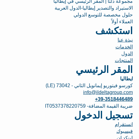
مجموعة دلتا | المقر الرئيسي في إيطاليا
الاستيراد والتصدير إيطاليا-الدول العربية
حلول مخصصة للتوسع الدولي
العملاء أولاً
استكشف
نبذة عنا
الخدمات
الدول
المنتجات
المقر الرئيسي
ايطاليا
كورسو فيتوريو إيمانويل الثاني - 73042 (LE)
info@ildeltagroup.com
+39-3518446489
ضريبة القيمة المضافة- IT0537378220759
تسجيل الدخول
انستقرام
فيسبوك
لينكد إن