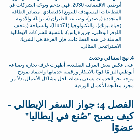
أبوظبي الاقتصادية 2030. فهي تدعم وتوجّه الشركات في
القطاعات المستهدفة للتنويع الاقتصادي: مصادر الطاقة
المتجددة (مصدر)، وصناعة الطيران (ستراتا)، والأدوية
(حياة بيوتك)، والتكنولوجيا (Hub71)، والسياحة (متحف
اللوفر أبوظبي، جزيرة ياس). بالنسبة للشركات الإيطالية
العاملة في هذه القطاعات، فإن الغرفة هي الشريك
الاستراتيجي المثالي.
4. نهج استباقي وحديث
على عكس بعض الغرف التقليدية، أظهرت غرفة تجارة وصناعة
أبوظبي التزامًا قويًا بالابتكار ورقمنة خدماتها واعتماد نموذج
موجه نحو الخدمات يسعى بنشاط لحل مشاكل الأعمال بدلاً من
مجرد معالجة الأعمال الورقية.
الفصل 4: جواز السفر الإيطالي -
كيف يصبح "صُنع في إيطاليا"
عضوًا