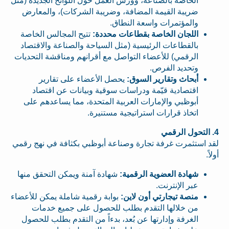
الخاصة بالصناعة، وورش العمل حول اللوائح الجديدة (مثل
ضريبة القيمة المضافة، وضريبة الشركات)، والمعارض
والمؤتمرات واسعة النطاق.
اللجان الخاصة بقطاعات محددة:
تتيح المجالس الخاصة
بالقطاعات الرئيسية (مثل السياحة والصناعة والاقتصاد
الرقمي) للأعضاء التواصل مع أقرانهم ومناقشة التحديات
وتحديد الفرص.
أبحاث وتقارير السوق:
يحصل الأعضاء على تقارير
اقتصادية قيّمة ودراسات سوقية وبيانات عن اقتصاد
أبوظبي والإمارات العربية المتحدة، مما يساعدهم على
اتخاذ قرارات استراتيجية مستنيرة.
4. التحول الرقمي
لقد استثمرت غرفة تجارة وصناعة أبوظبي بكثافة في نهج رقمي
أولاً.
شهادة العضوية الرقمية:
شهادة آمنة ويمكن التحقق منها
عبر الإنترنت.
منصة تيجارتي أون لاين:
بوابة رقمية شاملة يمكن للأعضاء
من خلالها التقدم بطلب للحصول على جميع خدمات
الغرفة وإدارتها عن بُعد، بدءاً من التقدم بطلب للحصول