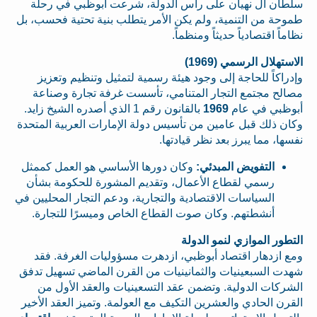
سلطان آل نهيان على رأس الدولة، شرعت أبوظبي في رحلة
طموحة من التنمية، ولم يكن الأمر يتطلب بنية تحتية فحسب، بل
نظاماً اقتصادياً حديثاً ومنظماً.
الاستهلال الرسمي (1969)
وإدراكاً للحاجة إلى وجود هيئة رسمية لتمثيل وتنظيم وتعزيز
مصالح مجتمع التجار المتنامي، تأسست غرفة تجارة وصناعة
أبوظبي في عام
1969
بالقانون رقم 1 الذي أصدره الشيخ زايد.
وكان ذلك قبل عامين من تأسيس دولة الإمارات العربية المتحدة
نفسها، مما يبرز بعد نظر قيادتها.
التفويض المبدئي:
وكان دورها الأساسي هو العمل كممثل
رسمي لقطاع الأعمال، وتقديم المشورة للحكومة بشأن
السياسات الاقتصادية والتجارية، ودعم التجار المحليين في
أنشطتهم. وكان صوت القطاع الخاص وميسرًا للتجارة.
التطور الموازي لنمو الدولة
ومع ازدهار اقتصاد أبوظبي، ازدهرت مسؤوليات الغرفة. فقد
شهدت السبعينيات والثمانينيات من القرن الماضي تسهيل تدفق
الشركات الدولية. وتضمن عقد التسعينيات والعقد الأول من
القرن الحادي والعشرين التكيف مع العولمة. وتميز العقد الأخير