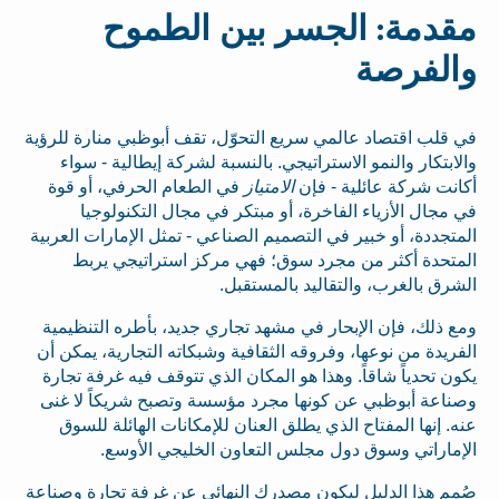
مقدمة: الجسر بين الطموح
والفرصة
في قلب اقتصاد عالمي سريع التحوّل، تقف أبوظبي منارة للرؤية
والابتكار والنمو الاستراتيجي. بالنسبة لشركة إيطالية - سواء
أكانت شركة عائلية - فإن
الامتياز
في الطعام الحرفي، أو قوة
في مجال الأزياء الفاخرة، أو مبتكر في مجال التكنولوجيا
المتجددة، أو خبير في التصميم الصناعي - تمثل الإمارات العربية
المتحدة أكثر من مجرد سوق؛ فهي مركز استراتيجي يربط
الشرق بالغرب، والتقاليد بالمستقبل.
ومع ذلك، فإن الإبحار في مشهد تجاري جديد، بأطره التنظيمية
الفريدة من نوعها، وفروقه الثقافية وشبكاته التجارية، يمكن أن
يكون تحدياً شاقاً. وهذا هو المكان الذي تتوقف فيه غرفة تجارة
وصناعة أبوظبي عن كونها مجرد مؤسسة وتصبح شريكاً لا غنى
عنه. إنها المفتاح الذي يطلق العنان للإمكانات الهائلة للسوق
الإماراتي وسوق دول مجلس التعاون الخليجي الأوسع.
صُمم هذا الدليل ليكون مصدرك النهائي عن غرفة تجارة وصناعة