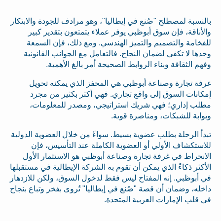
بالنسبة لمصطلح "صُنع في إيطاليا"، وهو مرادف للجودة والابتكار
والأناقة، فإن سوق أبوظبي يوفر عملاء يتمتعون بتقدير كبير
للفخامة والتصميم والتميز الهندسي. ومع ذلك، فإن السمعة
وحدها لا تكفي لضمان النجاح. فالتعامل مع الجوانب القانونية
وفهم الثقافة وبناء الروابط الصحيحة أمر بالغ الأهمية.
غرفة تجارة وصناعة أبوظبي هي المحفز الذي يمكنه تحويل
إمكانات السوق إلى واقع تجاري. فهي أكثر بكثير من مجرد
مطلب إداري؛ فهي شريك استراتيجي، ومصدر للمعلومات،
وبوابة للشبكات، ومناصرة قوية.
تبدأ الرحلة بطلب عضوية بسيط. سواءً من خلال العضوية الدولية
للاستكشاف الأولي أو العضوية الكاملة عند التأسيس، فإن
الانخراط في غرفة تجارة وصناعة أبوظبي هو الاستثمار الأول
الأكثر ذكاءً الذي يمكن أن تقوم به الشركة الإيطالية في مستقبلها
في أبوظبي. إنه المفتاح ليس فقط لدخول السوق، ولكن للازدهار
داخله، وضمان أن قصة "صُنع في إيطاليا" تُروى بفخر وتباع بنجاح
في قلب الإمارات العربية المتحدة.