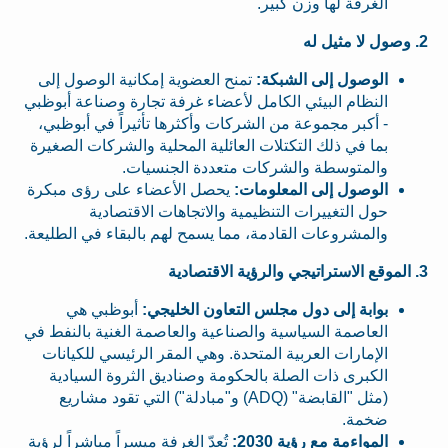
الغرفة لها وزن كبير.
2. وصول لا مثيل له
الوصول إلى الشبكة:
تمنح العضوية إمكانية الوصول إلى
النظام البيئي الكامل لأعضاء غرفة تجارة وصناعة أبوظبي
- أكبر مجموعة من الشركات وأكثرها تأثيراً في أبوظبي،
بما في ذلك التكتلات العائلية المحلية والشركات الصغيرة
والمتوسطة والشركات متعددة الجنسيات.
الوصول إلى المعلومات:
يحصل الأعضاء على رؤى مبكرة
حول التغييرات التنظيمية والاتجاهات الاقتصادية
والمشروعات القادمة، مما يسمح لهم بالبقاء في الطليعة.
3. الموقع الاستراتيجي والرؤية الاقتصادية
بوابة إلى دول مجلس التعاون الخليجي:
أبوظبي هي
العاصمة السياسية والصناعية والعاصمة الغنية بالنفط في
الإمارات العربية المتحدة. وهي المقر الرئيسي للكيانات
الكبرى ذات الصلة بالحكومة وصناديق الثروة السيادية
(مثل "القابضة" (ADQ) و"مبادلة") التي تقود مشاريع
ضخمة.
المواءمة مع رؤية 2030:
تُعدّ الغرفة ميسراً مباشراً لرؤية