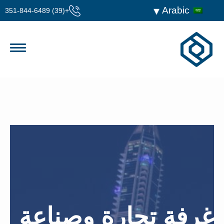
Arabic
+(39) 351-844-6489
غرفة تجارة وصناعة