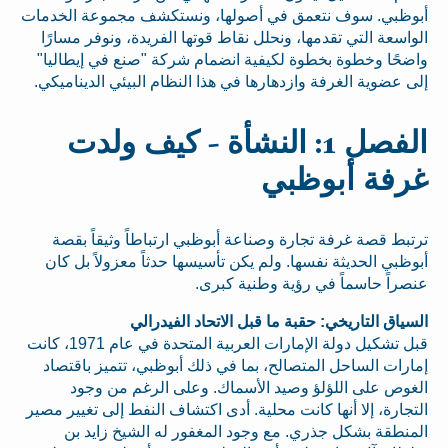
أبوظبي. سوف نتعمق في أصولها، ونستكشف مجموعة الخدمات
الواسعة التي تقدمها، ونحلل نقاط قوتها الفريدة، ونوفر مسارًا
واضحًا وخطوة بخطوة لكيفية انضمام شركة "صنع في إيطاليا"
إلى عضوية الغرفة وازدهارها في هذا النظام البيئي الديناميكي.
الفصل 1: النشأة - كيف ولدت
غرفة أبوظبي
ترتبط قصة غرفة تجارة وصناعة أبوظبي ارتباطاً وثيقاً بقصة
أبوظبي الحديثة نفسها. ولم يكن تأسيسها حدثاً معزولاً بل كان
عنصراً حاسماً في رؤية وطنية كبرى.
السياق التاريخي: حقبة ما قبل الاتحاد الفيدرالي
قبل تشكيل دولة الإمارات العربية المتحدة في عام 1971، كانت
إمارات الساحل المتصالح، بما في ذلك أبوظبي، تتميز باقتصاد
الغوص على اللؤلؤ وصيد الأسماك. وعلى الرغم من وجود
التجارة، إلا أنها كانت محلية. أدى اكتشاف النفط إلى تغيير مصير
المنطقة بشكل جذري. مع وجود المغفور له الشيخ زايد بن