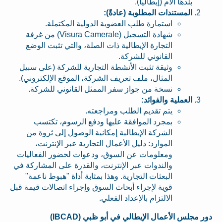
بلدها الأم (إيطاليا).
المستندات المطلوبة (عادةً):
استمارة طلب العضوية الدولية المكتملة.
شهادة التسجيل (Visura Camerale) من غرفة
التجارة الإيطالية ذات الصلة، والتي تثبت الوضع
القانوني للشركة.
وثيقة تثبت الأنشطة التجارية للشركة (على سبيل
المثال، ملف تعريف الشركة، الموقع الإلكتروني).
نسخة من جواز سفر الممثل القانوني للشركة.
العملية والفوائد:
يتم تقديم الطلب ومراجعته.
بمجرد الموافقة عليها ودفع الرسوم، تكتسب
الشركة الإيطالية إمكانية الوصول إلى ثروة من
الموارد: دليل الأعمال التجارية عبر الإنترنت،
ومعلومات عن السوق، ودعوات لحضور الفعاليات
والندوات عبر الإنترنت، والقدرة على المشاركة في
البعثات التجارية. وهذا بمثابة أداة "هبوط ناعمة"
قوية لإجراء أبحاث السوق وإجراء اتصالات قيمة قبل
الالتزام بالإعداد الفعلي.
دور مجلس الأعمال الإيطالي في أبو ظبي (IBCAD)