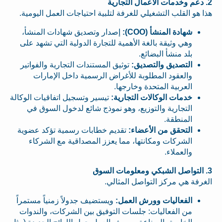
2. دعم وخدمات الأعمال التجارية
هذا هو القلب التشغيلي للغرفة لتلبية احتياجات العمل اليومية.
شهادة المنشأ (COO):
إصدار وتصديق شهادات المنشأ،
وهي وثيقة بالغة الأهمية للتجارة الدولية التي تشهد على
بلد منشأ البضائع.
التصديق والتصديق:
توثيق المستندات التجارية والفواتير
والعقود المطلوبة للأغراض الرسمية داخل الإمارات
العربية المتحدة وخارجها.
خدمات الوكالات التجارية:
تيسير وتسجيل اتفاقيات الوكالة
التجارية والتوزيع، وهو نموذج شائع لدخول السوق في
المنطقة.
التحقق من الأعضاء:
تقديم خطابات رسمية تؤكد عضوية
الشركات ومكانتها، مما يعزز المصداقية مع الشركاء
والعملاء.
3. التواصل الشبكي ومعلومات السوق
الغرفة هي مركز التواصل المثالي.
الفعاليات وورش العمل:
ويستضيف جدولاً زمنياً مستمراً
من الفعاليات: جلسات التوفيق بين الشركات، والندوات