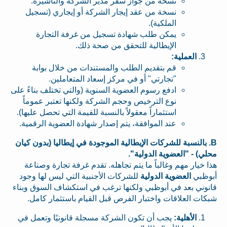
نسخة من جواز سفر مدير الشركة والتأشيرة.
نسخة من عقد إيجار الشركة أو إيجاري (تسجيل
الملكية).
يمكن طلب شهادة تسجيل من غرفة التجارة
الإيطالية للتحقق من صحة ذلك.
العملية:
قم بتقديم الطلب والمستندات من خلال بوابة
"تجارتي" أو في مركز إسعاد المتعاملين.
ادفع رسوم العضوية السنوية (والتي تختلف بناءً على
نوع الترخيص وحجم الشركة ولكنها تعتبر عموماً
استثماراً معقولاً بالنسبة للقيمة التي تحصل عليها).
عند الموافقة، يتم إصدار شهادة العضوية الرقمية.
B. بالنسبة للشركات الإيطالية الموجودة في إيطاليا (بدون كيان
محلي) - "العضوية الدولية".
هذا خيار مهم وغالباً ما يتم تجاهله. تقدم غرفة تجارة وصناعة
أبوظبي
العضوية الدولية
للشركات الأجنبية التي ليس لها وجود
قانوني بعد في أبوظبي ولكنها ترغب في استكشاف السوق وبناء
شبكات العلاقات واختبار الفرص قبل القيام باستثمار كامل.
الأهلية:
يجب أن تكون الشركة مسجلة قانونيًا وتعمل في