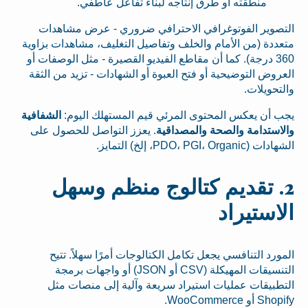
منطقته أو طرق إنتاجه لبناء تفاعل عاطفي.
التصوير الفوتوغرافي الاحترافي ضروري - عرض مشاهدات
متعددة (من الأمام والخلف وتفاصيل التغليف، مشاهدات بزاوية
360 درجة). كما أن مقاطع الفيديو القصيرة - مثل الوصفات أو
العروض التوضيحية أو فتح العبوة أو الشهادات - تزيد من الثقة
والتحويلات.
يجب أن يعكس المحتوى المرئي قيم المستهلك اليوم:
الشفافية
والاستدامة والصحة والمصداقية
. يعزز التواصل للحصول على
الشهادات (PDO، PGI، Organic، إلخ) التمايز.
2. تقديم كتالوج منظم وسهل
الاستيراد
المورد التنافسي يجعل تكامل الكتالوجات أمرًا سهلاً. تتيح
التنسيقات المهيكلة (CSV أو JSON) أو واجهات برمجة
التطبيقات عمليات استيراد سريعة وآلية إلى منصات مثل
Shopify أو WooCommerce.