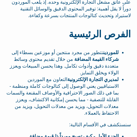
على عاتق مشغل التجارة الإلكترونية وحده. إذ يلعب الموردون
دوراً لا يقل أهمية: توفير المحتوى الدقيق والوسائل التقنية
لاستيراد وتحديث كتالوجات المنتجات بسرعة وكفاءة.
الفرص الرئيسية
للموردين
تتطور من مجرد منتجين أو موزعين بسطاء إلى
شركاء القيمة المضافة
من خلال تقديم محتوى وسائط
متعددة دقيق وأدوات تكامل. وهذا يحسن المبيعات ويعزز
الولاء ويخلق التمايز.
لمديري التجارة الإلكترونية
التعاون مع الموردين
الاستباقيين يعني الوصول إلى كتالوجات كاملة ومنظمة -
بما في ذلك الصور الاحترافية والأوصاف المقنعة والسمات
القابلة للتصفية - مما يحسن إمكانية الاكتشاف، ويعزز
معدلات التحويل، ويزيد من معدلات التحويل، ويزيد من
الاحتفاظ بالعملاء.
سنستكشف في الأقسام التالية:
الجزء الأول - كيف تصبح مورداً ذا قيمة مضافة