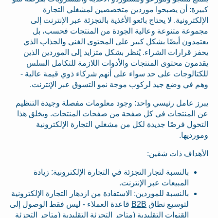
كبيرة: أن يصبحوا موردين متخصصين لمشغلي التجارة
الإلكترونية. لا يحتاج بائعو الأغذية بالتجزئة عبر الإنترنت إلى
مجموعة متنوعة وعالية الجودة من المنتجات فحسب، بل
يعتمدون أيضًا بشكل كبير على المحتوى الغني والجذاب الذي
يحفز قرارات الشراء. يُنظر بشكل متزايد إلى الموردين الذين
يقدمون محتوى المنتجات والأدوات اللازمة للتكامل السلس
للكتالوجات على حد سواء على أنهم شركاء ذوي قيمة عالية -
وهم في وضع جيد لركوب موجة نمو التسوق عبر الإنترنت.
يبرز عامل رئيسي واحد: وجود معلومات مفصلة وجيدة التنظيم
عن المنتجات في كل صفحة من صفحات المنتجات. ويخلق هذا
التحول فرصًا جديدة لكل من مشغلي التجارة الإلكترونية
ومورديها.
الأهداف ذات شقين:
بالنسبة لتجار التجزئة في التجارة الإلكترونية: زيادة
المبيعات عبر الإنترنت.
بالنسبة للموردين: الاستفادة من ازدهار التجارة الإلكترونية
لتوسيع نطاق
B2B
قاعدة العملاء - ليس فقط الوصول إلى
القنوات التقليدية (متاجر التجزئة التقليدية (متاجر التجزئة