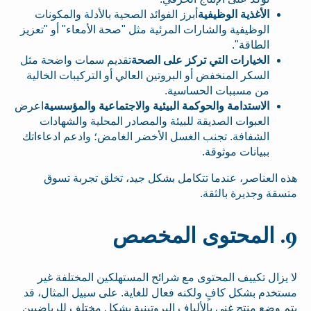
الأغذية الوظيفية
أبرز الفوائد الصحية بالأدلة والمكونات
الوظيفية والشارات المرئية مثل "صحة الأمعاء" أو "تعزيز
الطاقة".
الخيارات التي تركز على الصحة
تقديم سمات واضحة مثل
السكر المنخفض أو البروتين العالي أو التركيبات الخالية
من مسببات الحساسية.
الاستدامة والحوكمة البيئية والاجتماعية والمؤسسية
اعرض
العبوات الصديقة للبيئة والمصادر المحلية والشهادات
الشفافة. تجنب الغسل الأخضر الغامض؛ وادعم ادعاءاتك
ببيانات موثوقة.
هذه العناصر، عندما تتكامل بشكل جيد، تخلق تجربة تسوق
متسقة وجديرة بالثقة.
9. المحتوى المخصص
لا يزال تكييف المحتوى مع شرائح المستهلكين المختلفة غير
مستخدم بشكل كافٍ ولكنه فعال للغاية. على سبيل المثال، قد
يتم وضع منتج غني بالألياف البروتينية بشكل مختلف للرياضيين