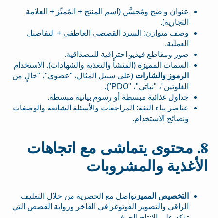
عنوان واضح ومُحسَّن (اسم المنتج + المُميِّز + العلامة
التجارية).
وصف متوازن: السرد القصصي العاطفي + التفاصيل
العملية.
صور ومقاطع فيديو احترافية للمصداقية.
السمات المميزة (المنشأ والتغذية والشهادات). الاستخدام
الرموز والشارات
(على سبيل المثال، "عضوي"، "خالٍ من
الغلوتين"، "نباتي"، "PDO").
جداول غذائية مبسطة أو رسوم بيانية مبسطة.
عناصر بناء الثقة: المراجعات والأسئلة الشائعة والوصفات
ونصائح الاستخدام.
8. محتوى يتماشى مع اتجاهات
الأغذية والمشروبات
التخصيص المميز
تواصل مع الحصرية من خلال التغليف
الراقي والتصوير الفوتوغرافي الفاخر ورواية القصص التي
تؤكد على الإنتاج الحرفي.