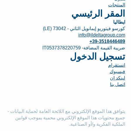
المنتجات
المقر الرئيسي
ايطاليا
كورسو فيتوريو إيمانويل الثاني - 73042 (LE)
info@ildeltagroup.com
+39-3518446489
ضريبة القيمة المضافة- IT0537378220759
تسجيل الدخول
انستقرام
فيسبوك
لينكد إن
اتصل بنا
يتوافق هذا الموقع الإلكتروني مع اللائحة العامة لحماية البيانات -
جميع محتويات هذا الموقع الإلكتروني محمية بموجب قوانين
الملكية الفكرية و/أو الصناعية.