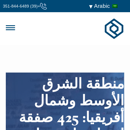
Arabic
+(39) 351-844-6489
منطقة الشرق
الأوسط وشمال
أفريقيا: 425 صفقة