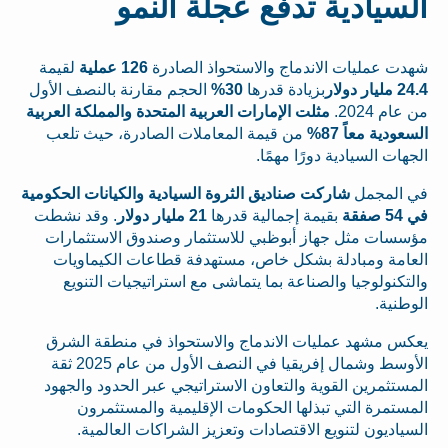
السيادية تدفع عجلة النمو
شهدت عمليات الاندماج والاستحواذ الصادرة
126 عملية
لقيمة
24.4 مليار دولار
بزيادة قدرها
30%
الحجم مقارنة بالنصف الأول
من عام 2024.
مثلت الإمارات العربية المتحدة والمملكة العربية
السعودية معاً 87%
من قيمة المعاملات الصادرة، حيث تلعب
الجهات السيادية دورًا مهمًا.
في المجمل
شاركت صناديق الثروة السيادية والكيانات الحكومية
في 54 صفقة
بقيمة إجمالية قدرها
21 مليار دولار
. وقد نشطت
مؤسسات مثل جهاز أبوظبي للاستثمار وصندوق الاستثمارات
العامة ومبادلة بشكل خاص، مستهدفة قطاعات الكيماويات
والتكنولوجيا والصناعة بما يتماشى مع استراتيجيات التنويع
الوطنية.
يعكس مشهد عمليات الاندماج والاستحواذ في منطقة الشرق
الأوسط وشمال إفريقيا في النصف الأول من عام 2025 ثقة
المستثمرين القوية والتعاون الاستراتيجي عبر الحدود والجهود
المستمرة التي تبذلها الحكومات الإقليمية والمستثمرون
السياديون لتنويع الاقتصادات وتعزيز الشراكات العالمية.