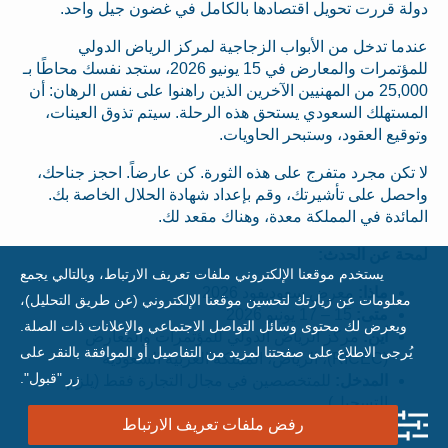
دولة قررت تحويل اقتصادها بالكامل في غضون جيل واحد.
عندما تدخل من الأبواب الزجاجية لمركز الرياض الدولي
للمؤتمرات والمعارض في 15 يونيو 2026، ستجد نفسك محاطًا بـ
25,000 من المهنيين الآخرين الذين راهنوا على نفس الرهان: أن
المستهلك السعودي يستحق هذه الرحلة. سيتم تذوق العينات،
وتوقيع العقود، وستبحر الحاويات.
لا تكن مجرد متفرج على هذه الثورة. كن عارضاً. احجز جناحك،
واحصل على تأشيرتك، وقم بإعداد شهادة الحلال الخاصة بك.
المائدة في المملكة معدة، وهناك مقعد لك.
لمحة عن الحدث:
يستخدم موقعنا الإلكتروني ملفات تعريف الارتباط، وبالتالي يجمع
ماذا:
معرض سعوديفود 2026
معلومات عن زيارتك لتحسين موقعنا الإلكتروني (عن طريق التحليل)،
متى:
15 – 17 يونيو 2026
ويعرض لك محتوى وسائل التواصل الاجتماعي والإعلانات ذات الصلة.
أين:
مركز الرياض الدولي للمؤتمرات والمعارض
يُرجى الاطلاع على صفحتنا لمزيد من التفاصيل أو الموافقة بالنقر على
(RICEC)، الرياض، المملكة العربية السعودية
زر "قبول".
المدخل:
للمتخصصين في مجال التجارة فقط (يلزم
التسجيل)
الموقع الإلكتروني:
www.saudifood.com
رفض ملفات تعريف الارتباط