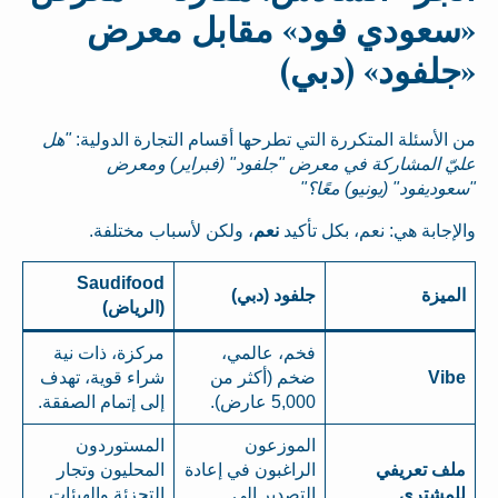
«سعودي فود» مقابل معرض
«جلفود» (دبي)
من الأسئلة المتكررة التي تطرحها أقسام التجارة الدولية:
"هل
عليّ المشاركة في معرض "جلفود" (فبراير) ومعرض
"سعوديفود" (يونيو) معًا؟"
والإجابة هي: نعم، بكل تأكيد
نعم
، ولكن لأسباب مختلفة.
Saudifood
الميزة
جلفود (دبي)
(الرياض)
فخم، عالمي،
مركزة، ذات نية
Vibe
ضخم (أكثر من
شراء قوية، تهدف
5,000 عارض).
إلى إتمام الصفقة.
الموزعون
المستوردون
ملف تعريفي
الراغبون في إعادة
المحليون وتجار
للمشتري
التصدير إلى
التجزئة والهيئات