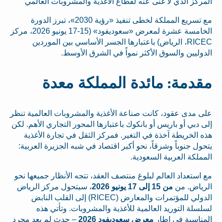
المركز الذي لا غنى عنه لقطاع الأغذية والمشروبات العالمي
مع تسريع المملكة لخطى تنفيذ «رؤية 2030»، تبرز الدورة
الخامسة عشرة لمعرض «سعوديفود» (15-17 يونيو 2026، مركز
RICEC، الرياض) باعتبارها الجسر الأساسي بين الموردين
الدوليين والسوق الأكثر نمواً في الشرق الأوسط.
مقدمة: مائدة المملكة معدة
على مدى عقود، كانت صناعة الأغذية والمشروبات العالمية تنظر
إلى دبي أو باريس أو بانكوك باعتبارها المحور التجاري الأهم. لكن
هذه الخريطة آخذة في التغير. فمركز الثقل في تجارة الأغذية
يتحول جنوباً وشرقاً، نحو أكبر اقتصاد في شبه الجزيرة العربية:
المملكة العربية السعودية.
مع استعداد العالم لبلوغ منتصف العقد، تتجه الأنظار جميعها نحو
الرياض. من
من 15 إلى 17 يونيو 2026
، سيتحول مركز الرياض
الدولي للمؤتمرات والمعارض (RICEC) إلى القلب النابض
لسلسلة التوريد العالمية للأغذية والمشروبات. وتأتي هذه
المناسبة في إطار
معرض سعوديفود 2026
– حدث لم يعد مجرد