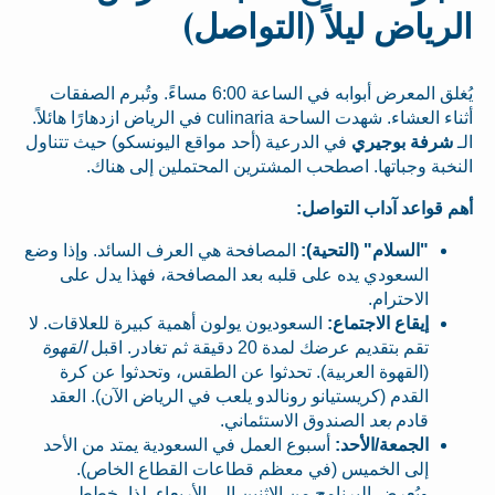
الرياض ليلاً (التواصل)
يُغلق المعرض أبوابه في الساعة 6:00 مساءً. وتُبرم الصفقات
أثناء العشاء. شهدت الساحة culinaria في الرياض ازدهارًا هائلاً.
الـ
شرفة بوجيري
في الدرعية (أحد مواقع اليونسكو) حيث تتناول
النخبة وجباتها. اصطحب المشترين المحتملين إلى هناك.
أهم قواعد آداب التواصل:
"السلام" (التحية):
المصافحة هي العرف السائد. وإذا وضع
السعودي يده على قلبه بعد المصافحة، فهذا يدل على
الاحترام.
إيقاع الاجتماع:
السعوديون يولون أهمية كبيرة للعلاقات. لا
تقم بتقديم عرضك لمدة 20 دقيقة ثم تغادر. اقبل
القهوة
(القهوة العربية). تحدثوا عن الطقس، وتحدثوا عن كرة
القدم (كريستيانو رونالدو يلعب في الرياض الآن). العقد
قادم
بعد
الصندوق الاستئماني.
الجمعة/الأحد:
أسبوع العمل في السعودية يمتد من الأحد
إلى الخميس (في معظم قطاعات القطاع الخاص).
ويُعرض البرنامج من الاثنين إلى الأربعاء. لذا، خطط