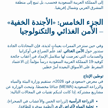
إلى المملكة العربية السعودية فحسب، بل تبيع إلى منطقة
المشرق العربي وشمال إفريقيا.
الجزء الخامس: «الأجندة الخفية»
– الأمن الغذائي والتكنولوجيا
وفي حين ستزخر الممرات بعينات لذيذة، فإن المحادثات الجادة
ستدور حول
الأمن الغذائي
. لقد علَّم الصراع في أوكرانيا
والصدمات التي تعرضت لها سلاسل الإمداد في أعقاب جائحة
كوفيد-19 المملكة العربية السعودية درساً مؤلماً: إن الاعتماد
المفرط على الأسواق البعيدة أمرٌ خطير.
توطين الإنتاج
في معرض «سعودي فود 2026»، ستقيم وزارة البيئة والمياه
والزراعة السعودية (MEWA) جناحًا مخصصًا. وتبحث الوزارة عن
مشاريع مشتركة. إذا كانت لديكم تقنيات في المجالات التالية:
الزراعة الرأسية
(لزراعة الخس والأعشاب في الصحراء).
تحلية المياه لأغراض الري
(أنظمة موفرة للطاقة).