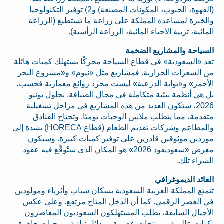
(القهوة، الحبوب، المكونات المصنعة) و2) توفير التكنولوجيا
والخبرة لمساعدة المملكة على زراعة ما تستطيع (الزراعة
المائية، تربية الأحياء المائية، الزراعة الرأسية).
السياحة والمشاريع الضخمة
تعد «السعودية» في قطاع السياحة محركًا يستهلك كميات هائلة
من السعرات الحرارية. فمشاريع مثل «نيوم» و«مشروع البحر
الأحمر» و«بوابة الدرعية» ليست مجرد روائع معمارية فحسب،
بل هي أنظمة بيئية متكاملة في مجال الضيافة. بحلول يونيو
2026، ستكون العديد من هذه المشاريع في مراحل تشغيلية
متقدمة، مما يتطلب ملايين الوجبات يوميًا. وتحتاج الفنادق
والمطاعم وشركات تقديم الطعام (قطاع HORECA) بشدة إلى
موردين موثوقين قادرين على توفير كميات كبيرة. وسيكون
معرض «سعوديفود 2026» هو المكان الذي ستُوقَّع فيه عقود
الشراء تلك.
العائد الديموغرافي
تتمتع المملكة العربية السعودية بسكان شباب وأثرياء ومولودين
في العصر الرقمي. كما أن الدخل المتاح مرتفع. وعلى عكس
الأجيال السابقة، يطلب المستهلكون السعوديون المعاصرون
نكهات عالمية، ومنتجات عضوية، وبدائل نباتية، ووجبات جاهزة