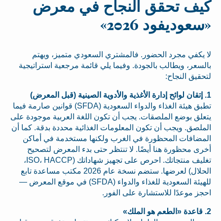
كيف تحقق النجاح في معرض
«سعوديفود 2026»
لا يكفي مجرد الحضور. فالمشتري السعودي متميز، ويهتم
بالسعر، ويطالب بالجودة. وفيما يلي قائمة مرجعية استراتيجية
لتحقيق النجاح:
1. إتقان لوائح إدارة الأغذية والأدوية الصينية (قبل المعرض)
تطبق هيئة الغذاء والدواء السعودية (SFDA) قوانين صارمة فيما
يتعلق بوضع الملصقات. يجب أن تكون اللغة العربية موجودة على
الملصق. ويجب أن تكون المعلومات الغذائية محددة بدقة. كما أن
المضافات المحظورة في الغرب ولكنها مستخدمة في أماكن
أخرى محظورة هنا أيضًا. لا تنتظر حتى بدء المعرض لتصحيح
تغليف منتجاتك. احرص على تجهيز شهاداتك (ISO، HACCP،
الحلال) لعرضها. ستضم نسخة عام 2026 مكتب مساعدة تابع
للهيئة السعودية للغذاء والدواء (SFDA) في موقع المعرض —
احجز موعدًا للاستشارة على الفور.
2. قاعدة «الطعم هو الملك»