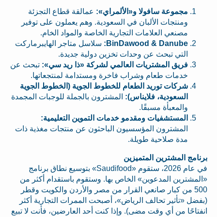
مجموعة سافولا و«الألمراي»:
عمالقة قطاع التجزئة
ومنتجات الألبان في السعودية. وهم يعملون على توفير
مصنعي العلامات التجارية الخاصة والمواد الخام.
BinDawood & Danube:
سلاسل متاجر الهايبرماركت
التي تبحث عن وحدات تخزين دولية جديدة.
فريق المشتريات العالمي لشركة «ذا ريد سي»:
تبحث عن
خدمات طعام وشراب فاخرة ومستدامة لمنتجعاتها.
شركات توريد الطعام للخطوط الجوية (الخطوط الجوية
السعودية، فلايناس):
المشترون بالجملة للوجبات المجمدة
والمعبأة مسبقًا.
المستشفيات ومقدمو خدمات التموين التعليمية:
المشترون المؤسسيون الباحثون عن منتجات مغذية ذات
مدة صلاحية طويلة.
برنامج المشترين المتميزين
في عام 2026، ستقوم «Saudifood» بتوسيع نطاق برنامج
«المشترين المدعوين» الخاص بها. وستقوم باستقدام أكثر من
500 من كبار صانعي القرار من مصر والأردن والكويت وقطر
(بفضل «تأثير تحالف الرياض»، أصبحت الممرات التجارية أكثر
انفتاحًا من أي وقت مضى). وإذا كنت أحد العارضين، فأنت لا تبيع