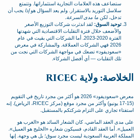
ستضاعف هذه العلامات التجارية استثماراتها. وتتمتع
سلاسل التوريد بالاستقرار. ولم يعد السؤال هو
إذا
يجب أن
تدخل، لكن
ما مدى السرعة
.
توحيد السوق:
لقد اندثرت شركات التوزيع الأصغر
والأضعف خلال فترة التقلبات الاقتصادية التي شهدتها
الفترة 2020-2023. أما الشركات التي بقيت في عام
2026 فهي الشركات العملاقة. والمشاركة في معرض
«سعوديفود» تضعك في مواجهة الشركات التي نجت من
تلك التقلبات — أي أفضل الشركاء.
الخلاصة: ولاية RICEC
معرض «سعوديفود» 2026 هو أكثر من مجرد تاريخ في التقويم
(15-17 يونيو) وأكثر من مجرد موقع (مركز RICEC، الرياض). إنه
استفتاء تجاري على التزام شركتكم بالمستقبل.
على مدى العقد الماضي، كان الشعار السائد هو «الغرب هو
العميل». أما العقد القادم، فسيكون شعاره «الخليج هو العميل».
المملكة العربية السعودية ليست مجرد سوق؛ بل هي وجهة. إنها