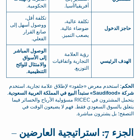
أفريقيا/آسيا.
الحكومية.
تكلفة أقل،
تكلفة عالية،
ووصول أسهل إلى
حاجز الدخول
ضوضاء عالية.
صانع القرار
يصعب التميز.
الفعلي.
الوصول المباشر
رؤية العلامة
إلى الأسواق
الهدف الرئيسي
التجارية واتفاقيات
والامتثال للوائح
التوزيع.
التنظيمية.
الحكم:
استخدم معرض «جلفود» لإطلاق علامة تجارية. استخدم
شركة «Saudifood» ستبدأ البيع في المملكة العربية السعودية
.
يتحمل المشترون في RICEC مسؤولية الأرباح والخسائر فيما
يتعلق بالسوق السعودي فقط. فهم لا يضيعون الوقت في
التصفح؛ بل يشترون مباشرة.
الجزء 7: استراتيجية العارضين –