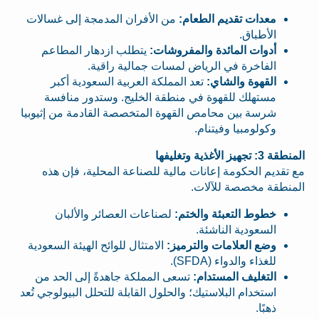
معدات تقديم الطعام:
من الأفران المدمجة إلى غسالات
الأطباق.
أدوات المائدة والمفروشات:
يتطلب ازدهار المطاعم
الفاخرة في الرياض لمسات جمالية راقية.
القهوة والشاي:
تعد المملكة العربية السعودية أكبر
مستهلك للقهوة في منطقة الخليج. وستدور منافسة
شرسة بين محامص القهوة المتخصصة القادمة من إثيوبيا
وكولومبيا وفيتنام.
المنطقة 3: تجهيز الأغذية وتغليفها
مع تقديم الحكومة إعانات مالية للصناعة المحلية، فإن هذه
المنطقة مخصصة للآلات.
خطوط التعبئة والختم:
لصناعات العصائر والألبان
السعودية الناشئة.
وضع العلامات والترميز:
الامتثال للوائح الهيئة السعودية
للغذاء والدواء (SFDA).
التغليف المستدام:
تسعى المملكة جاهدةً إلى الحد من
استخدام البلاستيك؛ والحلول القابلة للتحلل البيولوجي تُعد
ذهبًا.