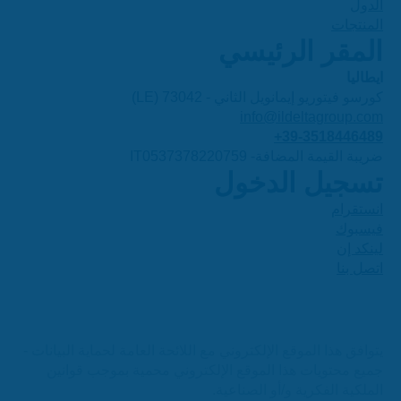
الدول
المنتجات
المقر الرئيسي
ايطاليا
كورسو فيتوريو إيمانويل الثاني - 73042 (LE)
info@ildeltagroup.com
+39-3518446489
ضريبة القيمة المضافة- IT0537378220759
تسجيل الدخول
انستقرام
فيسبوك
لينكد إن
اتصل بنا
يتوافق هذا الموقع الإلكتروني مع اللائحة العامة لحماية البيانات -
جميع محتويات هذا الموقع الإلكتروني محمية بموجب قوانين
الملكية الفكرية و/أو الصناعية.