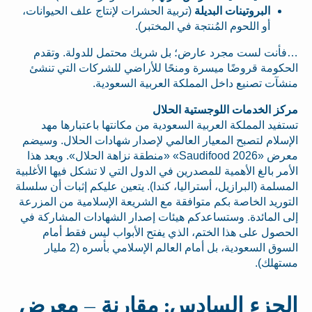
البروتينات البديلة
(تربية الحشرات لإنتاج علف الحيوانات،
أو اللحوم المُنتجة في المختبر).
…فأنت لست مجرد عارض؛ بل شريك محتمل للدولة. وتقدم
الحكومة قروضًا ميسرة ومنحًا للأراضي للشركات التي تنشئ
منشآت تصنيع داخل المملكة العربية السعودية.
مركز الخدمات اللوجستية الحلال
تستفيد المملكة العربية السعودية من مكانتها باعتبارها مهد
الإسلام لتصبح المعيار العالمي لإصدار شهادات الحلال. وسيضم
معرض «Saudifood 2026» «منطقة نزاهة الحلال». ويعد هذا
الأمر بالغ الأهمية للمصدرين في الدول التي لا تشكل فيها الأغلبية
المسلمة (البرازيل، أستراليا، كندا). يتعين عليكم إثبات أن سلسلة
التوريد الخاصة بكم متوافقة مع الشريعة الإسلامية من المزرعة
إلى المائدة. وستساعدكم هيئات إصدار الشهادات المشاركة في
الحصول على هذا الختم، الذي يفتح الأبواب ليس فقط أمام
السوق السعودية، بل أمام العالم الإسلامي بأسره (2 مليار
مستهلك).
الجزء السادس: مقارنة – معرض