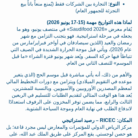
النوع:
التجارة بين الشركات فقط (يُمنع منعاً باتاً بيع
التجزئة للجمهور العام)
لماذا هذه التواريخ مهمة (15-17 يونيو 2026)
يُقام معرض «Saudifood 2026» في منتصف يونيو، وهو ما
يجعله في مرحلة استراتيجية. فهو يتجنب التزامن مع شهر
رمضان والعيد (اللذين سيصادفان في أواخر فبراير/مارس من
عام 2026)، ويأتي قبل موجة الحرارة الشديدة في الصيف التي
تتباطأ فيها حركة السفر. ويُعد شهر يونيو فترة الشراء «ما قبل
الموسم» للنصف الثاني من العام.
والأهم من ذلك، أنه يأتي مباشرة قبل موسم الحج (الذي يتغير
موعده في التقويم الميلادي) ويتزامن مع دورات التخطيط المالي
لمعظم المصدرين الأوروبيين والآسيويين. وبالنسبة للمشترين،
يُعد هذا هو الوقت المثالي لتقديم الطلبات للتسليم في الربعين
الثالث والرابع، مما يضمن توفر المخزون على الرفوف استعدادًا
لاندفاع الطلب في نهاية العام وموجة السياحة الشتوية.
المكان: RICEC – رصيد استراتيجي
مركز الرياض الدولي للمؤتمرات والمعارض ليس مجرد قاعة؛ بل
هو حصن لوجستي. يقع المركز على طريق الملك عبد الله، على