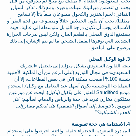
يحب السعوديون الطعام. لا يمكنك بيع منتج لم يتذوقوه من قبل.
يجب أن تتضمن ميزانيتك عينات وفيرة. ومع ذلك، تذكر السياق
الثقافي: لحم الخنزير والكحول ممنوعان منعاً باتاً (لا تسامح
مطلقاً). يجب أن تكون الجيلاتين حلالاً ومصنوعة من لحم البقر أو
الأسماك. يجب أن تكون درجة التوابل متوسطة إلى عالية؛ حيث
يستمتع الذوق المحلي بالطعم الحار، ولكن ليس بدرجات الحرارة
الشديدة التي يوفرها الفلفل الشبحي ما لم يتم الإشارة إلى ذلك
بوضوح على الملصق.
3. قوة الوكيل المحلي
يتجه القانون السعودي بشكل متزايد إلى تفضيل «الشريك
السعودي» في مجال التوزيع (على الرغم من أن الملكية الأجنبية
بنسبة 100% أصبحت ممكنة الآن في بعض القطاعات، إلا أن
العمليات اللوجستية تكون أسهل عند التعامل مع وكيل). استخدم
موقع Saudifood للعثور على
واكيل
(وكيل). ابحث عن موزعين
يمتلكون مخازن تبريد في جدة والرياض والدمام. اسألهم:
"هل
تقومون بالتوصيل إلى أسواق التميمي؟ هل لديكم مسار إلى
الحدود الشمالية؟"
4. الاستدامة هي حجة تسويقية
المبادرة السعودية الخضراء حقيقة واقعة. احرصوا على استخدام