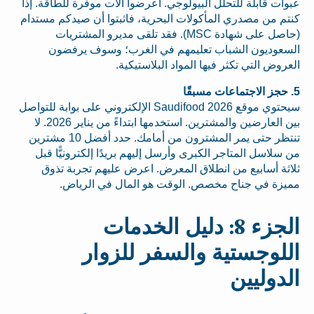
عبوات قابلة للتحلل البيولوجي. اعرضوا آلات موفرة للطاقة. إذا
كنتم من مصدري المأكولات البحرية، فاثبتوا أن صيدكم مستدام
(حاصل على شهادة MSC). فقد تلقى مديرو المشتريات
السعوديون الشباب تعليمهم في الغرب؛ وسوف يرفضون
العروض التي تكثر فيها المواد البلاستيكية.
5. حجز الاجتماعات مسبقًا
سيحتوي موقع Saudifood 2026 الإلكتروني على بوابة للتواصل
بين العارضين والمشترين. استخدمها ابتداءً من يناير 2026. لا
تنتظر حتى يمر المشترون من أمامك. حدد أفضل 10 مشترين
من سلاسل المتاجر الكبرى وأرسل إليهم بريدًا إلكترونيًّا قبل
ثلاثة أسابيع من انطلاق المعرض. اعرض عليهم تجربة تذوق
مميزة في جناح مخصص. الوقت هو المال في الرياض.
الجزء 8: دليل الخدمات
اللوجستية والسفر للزوار
الدوليين