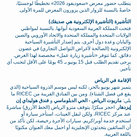
يتطلب حضور معرض «سعوديفود 2026» تخطيطًا لوجستيًا،
خاصةً بالنسبة للزوار الذين يزورون المعرض للمرة الأولى.
التأشيرة (التأشيرة الإلكترونية هي صديقك)
فتحت المملكة العربية السعودية أبوابها. بالنسبة لمواطني
الولايات المتحدة والمملكة المتحدة والاتحاد الأوروبي والصين
واليابان وعدة دول أخرى، يتم إصدار التأشيرة السياحية
الإلكترونية (الصالحة لأغراض التواصل التجاري) في غضون
دقائق. كما تتوفر «تأشيرة زيارة عمل» مخصصة لهذا الغرض.
يرجى تقديم الطلب قبل 15 يونيو بـ 45 يومًا على الأقل لتجنب أي
تأخير.
الإقامة في الرياض
يتميز شهر يونيو بالحر، لكنه ليس موسم الذروة السياحية (الذي
يقع في فصل الشتاء). ومن بين الفنادق القريبة من RICEC ما
يلي:
ماريوت الرياض - الحي الدبلوماسي
و
فندق هوليداي إن
إيزدهار
. احجز مبكرًا. يتوقف مترو الرياض (الخط الأزرق) مباشرةً
عند مركز RICEC، ولكن لنقل العينات، استأجر سيارة أو
استخدم خدمة أوبر/كريم. سيارات الأجرة رخيصة، لكن تأكد من
أن السائقين يتحدثون الإنجليزية أو احمل معك العنوان مكتوبًا
باللغة العربية.