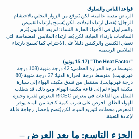
قواعد اللباس والسلوك
الرياض مدينة عالمية، لكن يُتوقع من الزوار التحلي بالاحتشام.
الرجال: يُفضل ارتداء البدلات، لكن يُسمح بارتداء القميص
والسراويل في الأجواء الحارة. النساء: لم يعد القانون يُلزم
السائحات بارتداء العباية، لكن يُعد ارتداء الملابس الفضفاضة التي
تغطي الكتفين والركبتين دليلاً على الاحترام. كما يُسمح بارتداء
الملابس الرسمية.
"The Heat Factor" (15-17 يونيو)
متوسط درجة الحرارة العظمى: 42 درجة مئوية (108 درجة
فهرنهايت). متوسط درجة الحرارة الدنيا: 27 درجة مئوية (80
درجة فهرنهايت). ستنتقل من فندق مكيف الهواء إلى سيارة
مكيفة الهواء ثم إلى قاعة مكيفة الهواء. ومع ذلك، قد يتطلب
التنقل بين القاعات في معرض RICEC التعرض لفترة وجيزة
للهواء الطلق. احرص على شرب كمية كافية من الماء. يوفر
المعرض محطات لتوزيع المياه، لكن يُنصح بإحضار زجاجة قابلة
لإعادة التعبئة.
الجزء التاسع: ما بعد العرض –