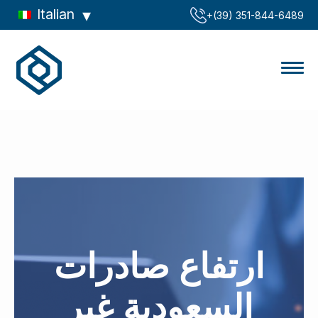
Italian
‪+(39) 351-844-6489‬
ارتفاع صادرات
السعودية غير