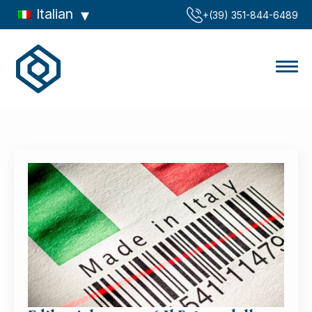
Italian
‪+(39) 351-844-6489‬
notizia:
IT