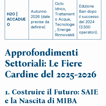
Ciclo
Edizione
Idrico,
Autunno
Bari dopo
H2O |
Trattament
2026 (date
il successo
ACCADUE
o Acque,
precise da
del 2024
O
Tecnologie
definire)
(3.500
, Energie
operatori).
Rinnovabili
Approfondimenti
Settoriali: Le Fiere
Cardine del 2025-2026
1. Costruire il Futuro: SAIE
e la Nascita di MIBA