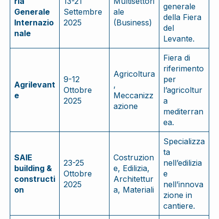
ria
13-21
Multisettori
generale
Generale
Settembre
ale
della Fiera
Internazio
2025
(Business)
del
nale
Levante.
Fiera di
riferimento
Agricoltura
9-12
per
Agrilevant
,
Ottobre
l’agricoltur
e
Meccanizz
2025
a
azione
mediterran
ea.
Specializza
ta
SAIE
Costruzion
23-25
nell’edilizia
building &
e, Edilizia,
Ottobre
e
constructi
Architettur
2025
nell’innova
on
a, Materiali
zione in
cantiere.