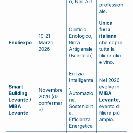
ri, Nail Art
profession
ale.
Unica
Oleificio,
fiera
19-21
Enologico,
italiana
Enoliexpo
Marzo
Birra
che copre
2026
Artigianale
tutta la
(Beertech)
filiera olio
e vino.
Edilizia
Intelligente
Nel 2026
Smart
,
evolve in
Novembre
Building
Automazio
MIBA
2026 (da
Levante /
ne,
Levante
,
confermar
MIBA
Sostenibilit
evento di
e)
Levante
à,
filiera più
Efficienza
ampio.
Energetica