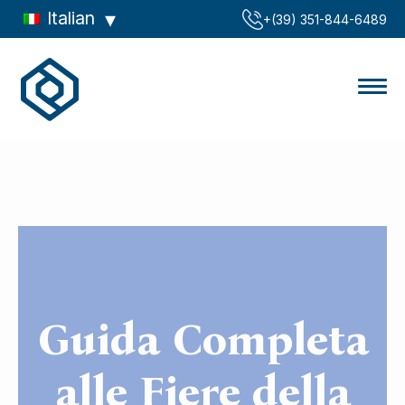
Italian
‪+(39) 351-844-6489‬
Guida Completa
alle Fiere della