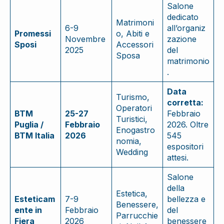
Salone
dedicato
Matrimoni
6-9
all’organiz
Promessi
o, Abiti e
Novembre
zazione
Sposi
Accessori
2025
del
Sposa
matrimonio
.
Data
Turismo,
corretta:
Operatori
BTM
25-27
Febbraio
Turistici,
Puglia /
Febbraio
2026. Oltre
Enogastro
BTM Italia
2026
545
nomia,
espositori
Wedding
attesi.
Salone
della
Estetica,
Esteticam
7-9
bellezza e
Benessere,
ente in
Febbraio
del
Parrucchie
Fiera
2026
benessere