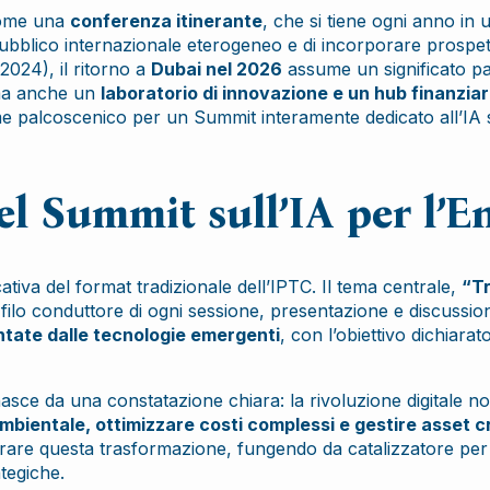
 come una
conferenza itinerante
, che si tiene ogni anno in 
bblico internazionale eterogeneo e di incorporare prospettiv
024), il ritorno a
Dubai nel 2026
assume un significato part
 ma anche un
laboratorio di innovazione e un hub finanziar
me palcoscenico per un Summit interamente dedicato all’IA s
el Summit sull’IA per l’E
ativa del format tradizionale dell’IPTC. Il tema centrale,
“Tr
 filo conduttore di ogni sessione, presentazione e discussio
ntate dalle tecnologie emergenti
, con l’obiettivo dichiarat
ale nasce da una constatazione chiara: la rivoluzione digital
mbientale, ottimizzare costi complessi e gestire asset crit
erare questa trasformazione, fungendo da catalizzatore per 
tegiche.