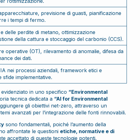
per l’ottimizzazione.
apparecchiature, previsione di guasti, pianificazione
re i tempi di fermo.
e delle perdite di metano, ottimizzazione
estione della cattura e stoccaggio del carbonio (CCS).
ure operative (OT), rilevamento di anomalie, difesa da
nance dei dati.
l’IA nei processi aziendali, framework etici e
 sfide implementative.
 evidenziato in uno specifico
“Environmental
oria tecnica dedicata a
“AI for Environmental
ggiungere gli obiettivi net-zero, attraverso un
temi avanzati per l’integrazione delle fonti rinnovabili.
ty
sono fondamentali, poiché l’aumento della
ono affrontate le questioni
etiche, normative e di
te accettato di queste tecnologie potenti.