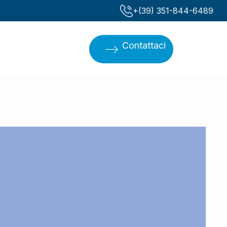
‪+(39) 351-844-6489‬
Contattaci