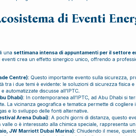
Ecosistema di Eventi Ener
di una
settimana intensa di appuntamenti per il settore e
 eventi crea un effetto sinergico unico, offrendo a profession
rade Centre)
: Questo importante evento sulla sicurezza, pr
 tra i due temi è evidente: le soluzioni di sicurezza fisica
li e automatizzate discusse all’IPTC.
Abu Dhabi)
: In contemporanea all’IPTC, ad Abu Dhabi si terr
ulite. La vicinanza geografica e tematica permette di cogliere
gas e lo sviluppo delle fonti alternative.
estival Arena Dubai)
: A pochi giorni di distanza, questo eve
ti a valle o è interessato alla chimica speciale, rappresenta 
aio, JW Marriott Dubai Marina)
: Chiudendo il mese, questo