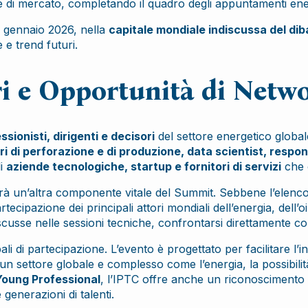
e di mercato, completando il quadro degli appuntamenti ener
l gennaio 2026, nella
capitale mondiale indiscussa del diba
 e trend futuri.
ri e Opportunità di Netw
ssionisti, dirigenti e decisori
del settore energetico global
i di perforazione e di produzione, data scientist, respons
di
aziende tecnologiche, startup e fornitori di servizi
che o
rà un’altra componente vitale del Summit. Sebbene l’elenco 
cipazione dei principali attori mondiali dell’energia, dell’oi
cusse nelle sessioni tecniche, confrontarsi direttamente con
ali di partecipazione. L’evento è progettato per facilitare l’
un settore globale e complesso come l’energia, la possibilità
Young Professional
, l’IPTC offre anche un riconoscimento
generazioni di talenti.