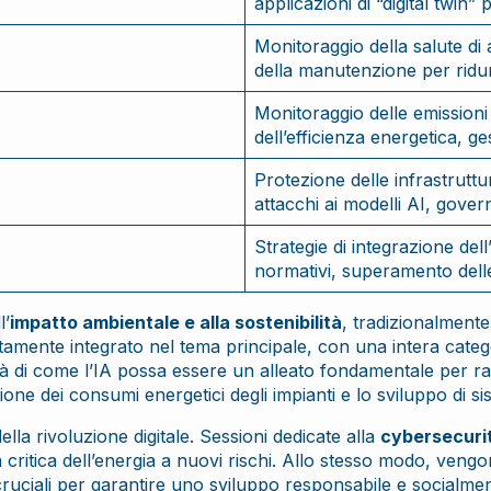
applicazioni di “digital twin” 
Monitoraggio della salute di 
della manutenzione per ridur
Monitoraggio delle emissioni 
dell’efficienza energetica, g
Protezione delle infrastrutt
attacchi ai modelli AI, gover
Strategie di integrazione del
normativi, superamento delle
l’
impatto ambientale e alla sostenibilità
, tradizionalmente
ttamente integrato nel tema principale, con una intera categ
erà di come l’IA possa essere un alleato fondamentale per ra
one dei consumi energetici degli impianti e lo sviluppo di sis
lla rivoluzione digitale. Sessioni dedicate alla
cybersecuri
 critica dell’energia a nuovi rischi. Allo stesso modo, veng
cruciali per garantire uno sviluppo responsabile e socialmen