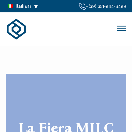
Italian
‪+(39) 351-844-6489‬
La Fiera MILC