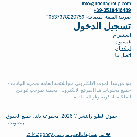
info@ildeltagroup.com
+39-3518446489
ضريبة القيمة المضافة- IT0537378220759
تسجيل الدخول
انستقرام
فيسبوك
لينكد إن
اتصل بنا
يتوافق هذا الموقع الإلكتروني مع اللائحة العامة لحماية البيانات -
جميع محتويات هذا الموقع الإلكتروني محمية بموجب قوانين
الملكية الفكرية و/أو الصناعية.
حقوق الطبع والنشر © 2026. مجموعة دلتا. جميع الحقوق
محفوظة.
❤️ تم إنشاؤها بالحب من قبل all4.agency.