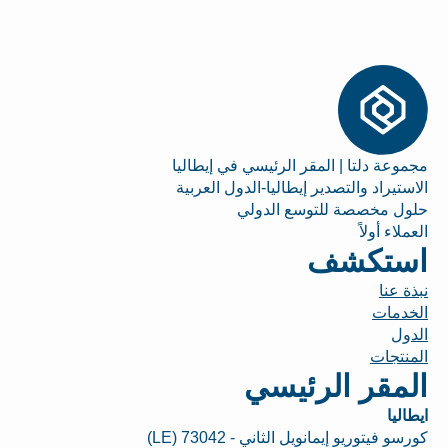
مجموعة دلتا | المقر الرئيسي في إيطاليا
الاستيراد والتصدير إيطاليا-الدول العربية
حلول مخصصة للتوسع الدولي
العملاء أولاً
استكشف
نبذة عنا
الخدمات
الدول
المنتجات
المقر الرئيسي
ايطاليا
كورسو فيتوريو إيمانويل الثاني - 73042 (LE)