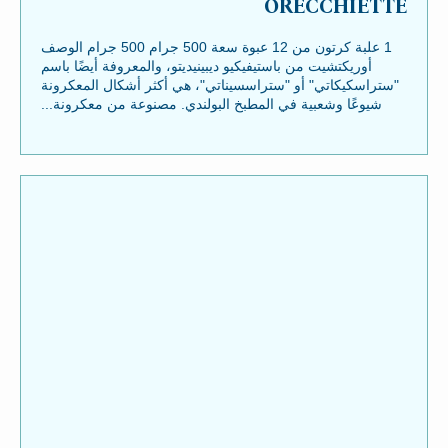
ORECCHIETTE
1 علبة كرتون من 12 عبوة سعة 500 جرام 500 جرام الوصف
أوريكتشيت من باستيفيكيو ديبينيديتو، والمعروفة أيضًا باسم
"ستراسكيكاتي" أو "ستراسسيناتي"، هي أكثر أشكال المعكرونة
شيوعًا وشعبية في المطبخ البولندي. مصنوعة من معكرونة...