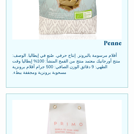
Penne
أقلام مرسومة بالبرونز. إنتاج حرفي. صُنع في إيطاليا. الوصف:
منتج أورجانيك معتمد منتج من القمح المنشأ: 100% إيطاليا وقت
الطهي: 9 دقائق الوزن الصافي: 500 جرام أقلام برونزية
مسحوبة برونزية ومجففة ببطء.