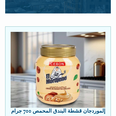
إلموردجان قشطة البندق المحمص 700 جرام