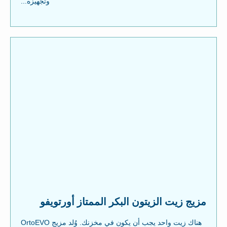
وتجهيزه...
مزيج زيت الزيتون البكر الممتاز أورتويفو
هناك زيت واحد يجب أن يكون في مخزنك. وُلد مزيج OrtoEVO