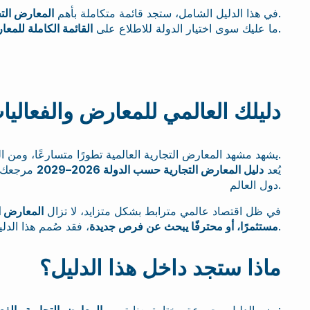
خلال الفترة من 2026 إلى 2029.
في هذا الدليل الشامل، ستجد قائمة متكاملة بأهم
المعارض التج
.
ما عليك سوى اختيار الدولة للاطلاع على
القائمة الكاملة للمعا
دليلك العالمي للمعارض والفعاليات الدولي
مرحلة محورية في عالم الأعمال الدولية، والابتكار، وبناء الشبكات المهنية.
يشهد مشهد المعارض التجارية العالمية تطورًا متسارعًا، ومن ا
يُعد
دليل المعارض التجارية حسب الدولة 2026–2029
مرجعك ال
دول العالم.
في ظل اقتصاد عالمي مترابط بشكل متزايد، لا تزال
المعارض ا
، فقد صُمم هذا الدليل لمساعدتك على اختيار الفعاليات المناسبة، في الدول المناسبة، وفي الوقت المناسب.
مستثمرًا، أو محترفًا يبحث عن فرص جديدة
ماذا ستجد داخل هذا الدليل؟