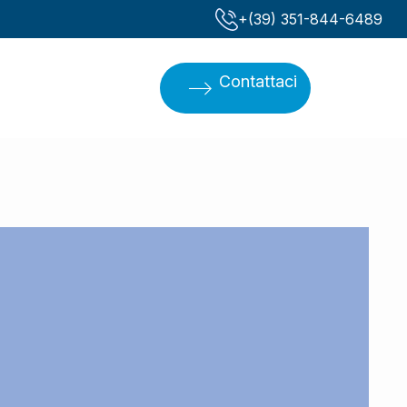
‪+(39) 351-844-6489‬
Contattaci